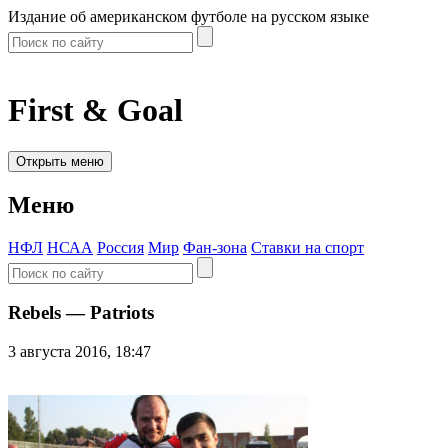
Издание об американском футболе на русском языке
First & Goal
Открыть меню
Меню
НФЛ
НСАА
Россия
Мир
Фан-зона
Ставки на спорт
Rebels — Patriots
3 августа 2016, 18:47