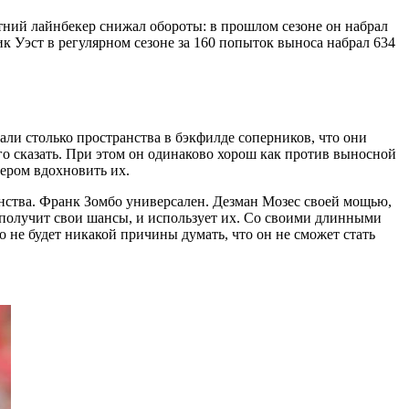
тний лайнбекер снижал обороты: в прошлом сезоне он набрал
ик Уэст в регулярном сезоне за 160 попыток выноса набрал 634
вали столько пространства в бэкфилде соперников, что они
го сказать. При этом он одинаково хорош как против выносной
мером вдохновить их.
нства. Франк Зомбо универсален. Дезман Мозес своей мощью,
 получит свои шансы, и использует их. Со своими длинными
не будет никакой причины думать, что он не сможет стать