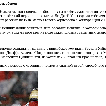
орнербеков
льсоном три новичка, выбранных на драфте, смотрятся интерес
ет и жёсткий игрок в прикрытии. Ди Джей Уайт сделал себе им
 рассчитывать на место второго корнербека в конкуренции с Н
льнейших линий защиты в лиге добавить новичка, о котором гов
ти» он вряд ли проведёт на поле даже половину защитных снэпо
олне солидная игра дуэта раннинбеков команды: Уэста и Уэйра
хода Джеффа Аллена «Чифс» подписали пятилетний контракт с 
ниверситет Цинциннати, из которых 23 играл как правый тэкл, 15
мных размеров с хорошими ногами и сильной игрой, способного