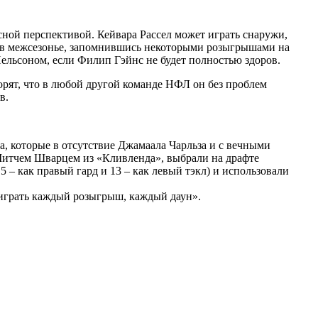
ной перспективой. Кейвара Рассел может играть снаружи,
я в межсезонье, запомнившись некоторыми розыгрышами на
ельсоном, если Филип Гэйнс не будет полностью здоров.
орят, что в любой другой команде НФЛ он без проблем
в.
, которые в отсутствие Джамаала Чарльза и с вечными
Митчем Шварцем из «Кливленда», выбрали на драфте
 – как правый гард и 13 – как левый тэкл) и использовали
 играть каждый розыгрыш, каждый даун».