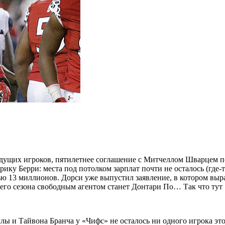
едущих игроков, пятилетнее соглашение с Митчеллом Шварцем 
ку Берри: места под потолком зарплат почти не осталось (где-
ью 13 миллионов. Дорси уже выпустил заявление, в котором выра
его сезона свободным агентом станет Донтари По… Так что тут 
уллы и Тайвона Бранча у «Чифс» не осталось ни одного игрока э