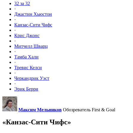
32 за 32
·
Джастин Хьюстон
·
Канзас-Сити Чифс
·
Крис Джонс
·
Митчелл Шварц
·
Тамба Хали
·
Тревис Келси
·
Черкандрик Уэст
·
Эрик Берри
Максим Мельников
Обозреватель First & Goal
«Канзас-Сити Чифс»