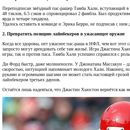
Переподписан звёздный пас-рашер Тамба Хали, вступающий в с
48 тэклов, 6.5 сэков и спровоцировал 2 фамбла. Был продуктив
ярда и четыре тачдауна.
Удалось оставить в команде и Эрика Берри, не подписав с ним
2. Превратить позицию лайнбекеров в ужасающее оружие
Когда все здоровы, нет ужаснее пас-раша в НФЛ, чем вот этот 
запросто могут арендовать себе там жильё. Игра Джастина Хью
игры, так и против паса. Тамба Хали успешно справился с рол
Ди Форд быстр, даже молниеносен. У Джонатана Массакуи – д
скоростью, интуицией напоминает молодого Хали. Наконец, н
руками и огромными шагами он может стать настоящей грозой 
лайнбекером третьих даунов.
Остаётся лишь надеяться, что Джастин Хьюстон вернётся как 