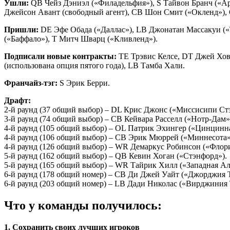
Ушли:
QB Чейз Дэниэл («Филадельфия»), S Тайвон Бранч («Ари
Джейсон Авант (свободный агент), СB Шон Смит («Окленд»),
Пришли:
DE Эфе Обада («Даллас»), LB Джонатан Массакуи («
(«Баффало»), T Митч Шварц («Кливленд»).
Подписали новые контракты:
TE Трэвис Келсе, DT Джей Хов
(использована опция пятого года), LB Тамба Хали.
Франчайз-тэг:
S Эрик Берри.
Драфт:
2-й раунд (37 общий выбор) – DL Крис Джонс («Миссисипи Стэ
3-й раунд (74 общий выбор) – СB Кейвара Расселл («Нотр-Дам»
4-й раунд (105 общий выбор) – OL Патрик Эхингер («Цинцинн
4-й раунд (106 общий выбор) – СB Эрик Мюррей («Миннесота»
4-й раунд (126 общий выбор) – WR Демаркус Робинсон («Флори
5-й раунд (162 общий выбор) – QB Кевин Хоган («Стэнфорд»).
5-й раунд (165 общий выбор) – WR Тайрик Хилл («Западная Ал
6-й раунд (178 общий номер) – СB Ди Джей Уайт («Джорджия Т
6-й раунд (203 общий номер) – LB Дади Николас («Вирджиния 
Что у команды получилось:
1. Сохранить своих лучших игроков