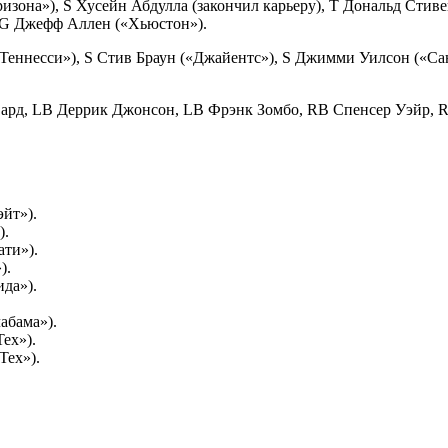
зона»), S Хусейн Абдулла (закончил карьеру), Т Дональд Стив
 G Джефф Аллен («Хьюстон»).
Теннесси»), S Стив Браун («Джайентс»), S Джимми Уилсон («С
ард, LB Деррик Джонсон, LB Фрэнк Зомбо, RB Спенсер Уэйр, R
йт»).
).
ати»).
).
да»).
абама»).
ех»).
Тех»).