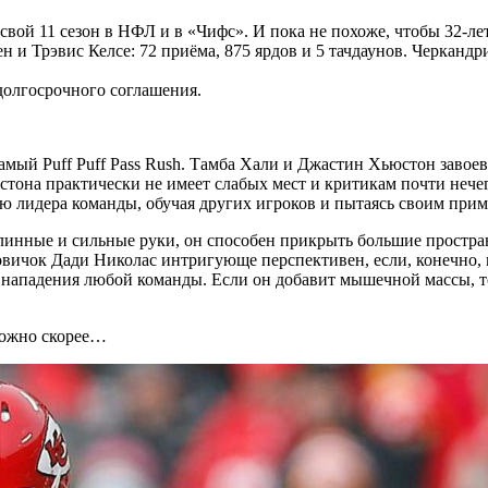
вой 11 сезон в НФЛ и в «Чифс». И пока не похоже, чтобы 32-ле
ен и Трэвис Келсе: 72 приёма, 875 ярдов и 5 тачдаунов. Черкандр
 долгосрочного соглашения.
самый Puff Puff Pass Rush. Тамба Хали и Джастин Хьюстон завое
стона практически не имеет слабых мест и критикам почти нече
ью лидера команды, обучая других игроков и пытаясь своим при
линные и сильные руки, он способен прикрыть большие простра
овичок Дади Николас интригующе перспективен, если, конечно,
нападения любой команды. Если он добавит мышечной массы, то 
можно скорее…