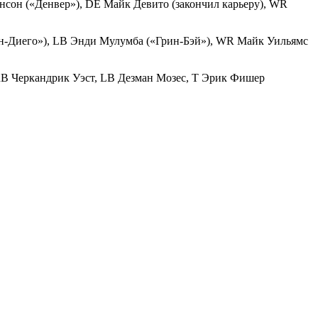
енсон («Денвер»), DE Майк Девито (закончил карьеру), WR
ан-Диего»), LB Энди Мулумба («Грин-Бэй»), WR Майк Уильямс
B Черкандрик Уэст, LB Дезман Мозес, Т Эрик Фишер