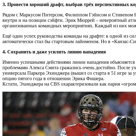
3. Провести хороший драфт, выбрав трёх перспективных к
Рядом с Маркусом Питерсом, Филиппом Гэйнсом и Стивеном Не
внутри и на позиции сэйфти. Эрик Мюррей – невероятный атл
организованных командных мероприятиях. Каждый из них может
Ещё один успех руководства команды на драфте: к одной из си
автоматически стал бы стартовым лайнменом. Но в «Канзас-Си
4. Сохранить и даже усилить линию нападения
Именно успешными действиями линии нападения объясняется вп
проблемами Алекса Смита сражались очень достойно. После у
универсала Паркера Эхинджера (вышел со старта в 51 игре за у
опцию пятого года в отношении Эрика Фишера.
Кстати, Эхинджера на CBS охарактеризовали как парня «огро