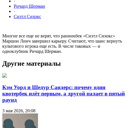
·
Ричард Шерман
·
Сиэтл Сихокс
Многие все еще не верят, что раннинбек «Сиэтл Сихокс»
Маршон Линч завершил карьеру. Считают, что шанс вернуть
культового игрока еще есть. В числе таковых — и
одноклубник Ричард Шерман.
Другие материалы
Кэм Уорд и Шедур Сандерс: почему один
квотербек идёт первым, а другой падает в пятый
раунд
3 мая 2026, 20:08