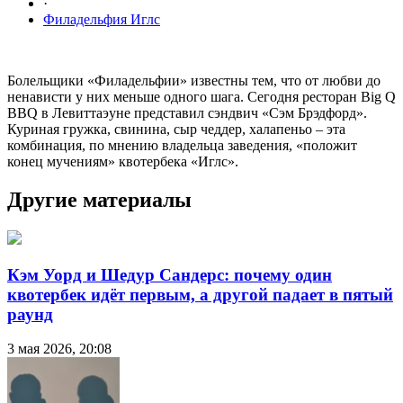
·
Филадельфия Иглс
Болельщики «Филадельфии» известны тем, что от любви до
ненависти у них меньше одного шага. Сегодня ресторан Big Q
BBQ в Левиттаэуне представил сэндвич «Сэм Брэдфорд».
Куриная гружка, свинина, сыр чеддер, халапеньо – эта
комбинация, по мнению владельца заведения, «положит
конец мучениям» квотербека «Иглс».
Другие материалы
Кэм Уорд и Шедур Сандерс: почему один
квотербек идёт первым, а другой падает в пятый
раунд
3 мая 2026, 20:08