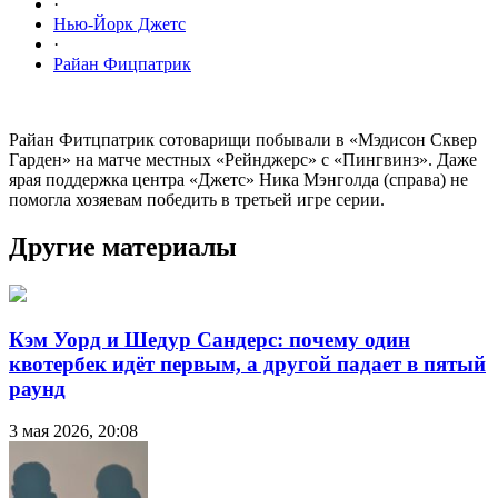
·
Нью-Йорк Джетс
·
Райан Фицпатрик
Райан Фитцпатрик сотоварищи побывали в «Мэдисон Сквер
Гарден» на матче местных «Рейнджерс» с «Пингвинз». Даже
ярая поддержка центра «Джетс» Ника Мэнголда (справа) не
помогла хозяевам победить в третьей игре серии.
Другие материалы
Кэм Уорд и Шедур Сандерс: почему один
квотербек идёт первым, а другой падает в пятый
раунд
3 мая 2026, 20:08