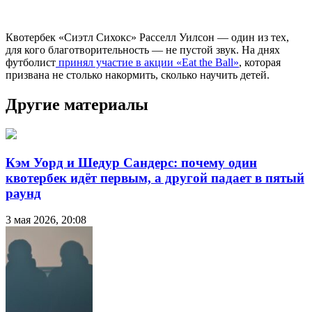
Квотербек «Сиэтл Сихокс» Расселл Уилсон — один из тех,
для кого благотворительность — не пустой звук. На днях
футболист
принял участие в акции «Eat the Ball»
, которая
призвана не столько накормить, сколько научить детей.
Другие материалы
Кэм Уорд и Шедур Сандерс: почему один
квотербек идёт первым, а другой падает в пятый
раунд
3 мая 2026, 20:08