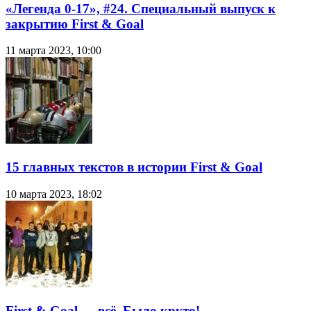
«Легенда 0-17», #24. Специальный выпуск к
закрытию First & Goal
11 марта 2023, 10:00
15 главных текстов в истории First & Goal
10 марта 2023, 18:02
First & Goal — всё. Было круто!