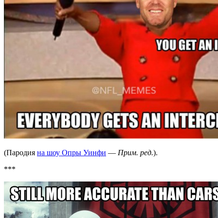
(Пародия
на шоу Опры Уинфи
—
Прим. ред.
).
***