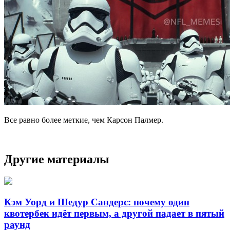
Все равно более меткие, чем Карсон Палмер.
Другие материалы
Кэм Уорд и Шедур Сандерс: почему один
квотербек идёт первым, а другой падает в пятый
раунд