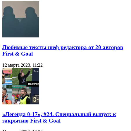
Любимые тексты шеф-редактора от 20 авторов
First & Goal
12 марта 2023, 11:22
«Легенда 0-17», #24. Специальный выпуск к
закрытию First & Goal