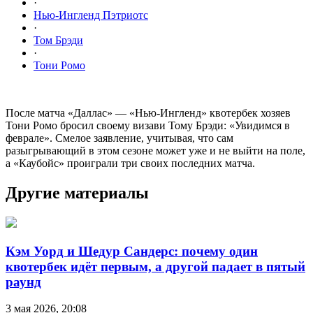
·
Нью-Ингленд Пэтриотс
·
Том Брэди
·
Тони Ромо
После матча «Даллас» — «Нью-Ингленд» квотербек хозяев
Тони Ромо бросил своему визави Тому Брэди: «Увидимся в
феврале». Смелое заявление, учитывая, что сам
разыгрывающий в этом сезоне может уже и не выйти на поле,
а «Каубойс» проиграли три своих последних матча.
Другие материалы
Кэм Уорд и Шедур Сандерс: почему один
квотербек идёт первым, а другой падает в пятый
раунд
3 мая 2026, 20:08