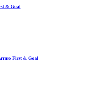
st & Goal
ытию First & Goal