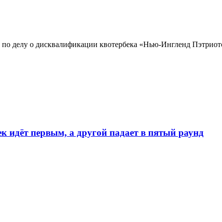
о делу о дисквалификации квотербека «Нью-Ингленд Пэтриотс»
к идёт первым, а другой падает в пятый раунд