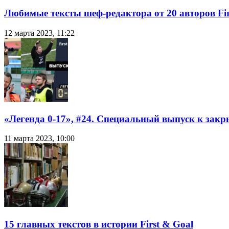
Любимые тексты шеф-редактора от 20 авторов Fir
12 марта 2023, 11:22
«Легенда 0-17», #24. Специальный выпуск к закр
11 марта 2023, 10:00
15 главных текстов в истории First & Goal