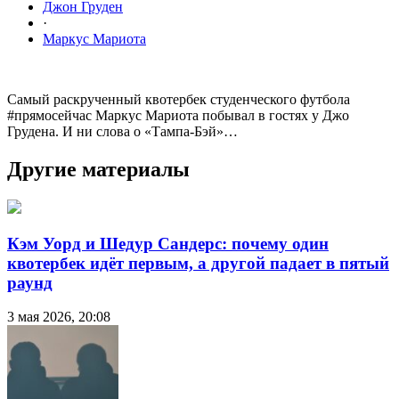
Джон Груден
·
Маркус Мариота
Самый раскрученный квотербек студенческого футбола
#прямосейчас Маркус Мариота побывал в гостях у Джо
Грудена. И ни слова о «Тампа-Бэй»…
Другие материалы
Кэм Уорд и Шедур Сандерс: почему один
квотербек идёт первым, а другой падает в пятый
раунд
3 мая 2026, 20:08