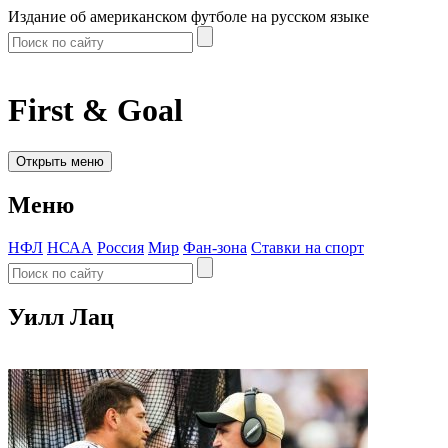
Издание об американском футболе на русском языке
First & Goal
Открыть меню
Меню
НФЛ
НСАА
Россия
Мир
Фан-зона
Ставки на спорт
Уилл Лац