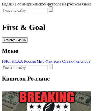
Издание об американском футболе на русском языке
First & Goal
Открыть меню
Меню
НФЛ
НСАА
Россия
Мир
Фан-зона
Ставки на спорт
Квинтон Роллинс