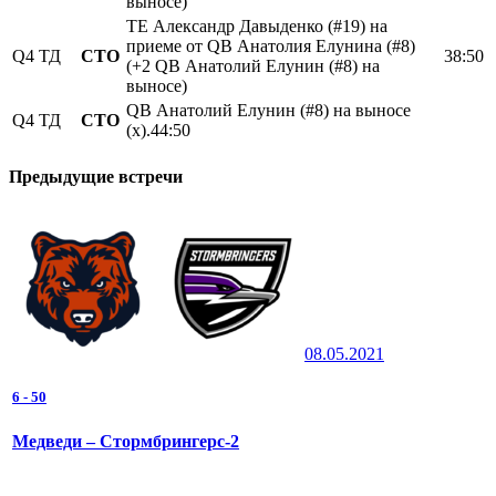
выносе)
TE Александр Давыденко (#19) на
приеме от QB Анатолия Елунина (#8)
Q4
ТД
СТО
38:50
(+2 QB Анатолий Елунин (#8) на
выносе)
QB Анатолий Елунин (#8) на выносе
Q4
ТД
СТО
(х).44:50
Предыдущие встречи
08.05.2021
6
-
50
Медведи – Стормбрингерс-2