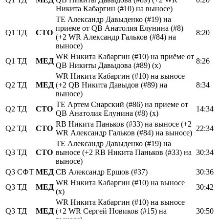
Никита Кабаргин (#10) на выносе)
TE Александр Давыденко (#19) на
приеме от QB Анатолия Елунина (#8)
Q1
ТД
СТО
8:20
(+2 WR Александр Гальков (#84) на
выносе)
WR Никита Кабаргин (#10) на приёме от
Q1
ТД
МЕД
8:26
QB Никиты Давыдова (#89) (x)
WR Никита Кабаргин (#10) на выносе
Q2
ТД
МЕД
(+2 QB Никита Давыдов (#89) на
8:34
выносе)
TE Артем Снарский (#86) на приеме от
Q2
ТД
СТО
14:34
QB Анатолия Елунина (#8) (х)
RB Никита Паньков (#33) на выносе (+2
Q2
ТД
СТО
22:34
WR Александр Гальков (#84) на выносе)
TE Александр Давыденко (#19) на
Q3
ТД
СТО
выносе (+2 RB Никита Паньков (#33) на
30:34
выносе)
Q3
СФТ
МЕД
CB Александр Ершов (#37)
30:36
WR Никита Кабаргин (#10) на выносе
Q3
ТД
МЕД
30:42
(х)
WR Никита Кабаргин (#10) на выносе
Q3
ТД
МЕД
(+2 WR Сергей Новиков (#15) на
30:50