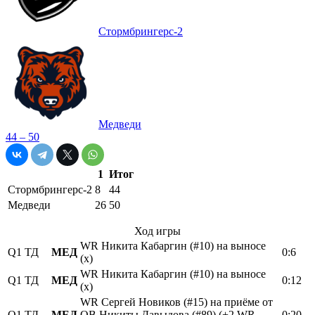
Стормбрингерс-2
Медведи
44 – 50
1
Итог
Стормбрингерс-2
8
44
Медведи
26
50
Ход игры
WR Никита Кабаргин (#10) на выносе
Q1
ТД
МЕД
0:6
(х)
WR Никита Кабаргин (#10) на выносе
Q1
ТД
МЕД
0:12
(х)
WR Сергей Новиков (#15) на приёме от
Q1
ТД
МЕД
QB Никиты Давыдова (#89) (+2 WR
0:20