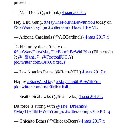
process.
— Matt Doak (@mtdoak)
4 мая 2017 г.
Hey Bird Gang,
#MayTheFourthBeWithYou
today on
#StarWarsDay
!
pic.twitter.com/IHaxCBFVVL
— Arizona Cardinals (@AZCardinals)
4 мая 2017 г.
Todd Gurley doesn’t play on
#StarWarsDay
#MayTheFourthBeWithYou
(Film credit
?:
@_flight17_
@FootballUGA
)
pic.twitter.com/OsX6Yxrc2s
— Los Angeles Rams (@RamsNFL)
4 мая 2017 г.
Happy
#StarWarsDay
!
#MayThe4thBeWithYou
pic.twitter.com/mvP0MbVR4b
— Seattle Seahawks (@Seahawks)
4 мая 2017 г.
Da force is strong with
@The_Dream99
.
#MayThe4thBeWithYou
pic.twitter.com/jbQInaPRhq
— Chicago Bears (@ChicagoBears)
4 мая 2017 г.