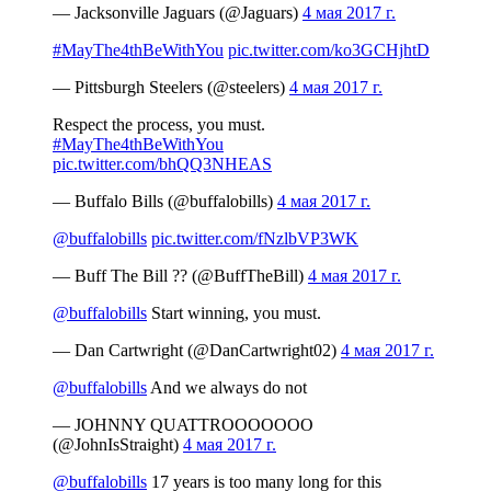
— Jacksonville Jaguars (@Jaguars)
4 мая 2017 г.
#MayThe4thBeWithYou
pic.twitter.com/ko3GCHjhtD
— Pittsburgh Steelers (@steelers)
4 мая 2017 г.
Respect the process, you must.
#MayThe4thBeWithYou
pic.twitter.com/bhQQ3NHEAS
— Buffalo Bills (@buffalobills)
4 мая 2017 г.
@buffalobills
pic.twitter.com/fNzlbVP3WK
— Buff The Bill ?? (@BuffTheBill)
4 мая 2017 г.
@buffalobills
Start winning, you must.
— Dan Cartwright (@DanCartwright02)
4 мая 2017 г.
@buffalobills
And we always do not
— JOHNNY QUATTROOOOOOO
(@JohnIsStraight)
4 мая 2017 г.
@buffalobills
17 years is too many long for this