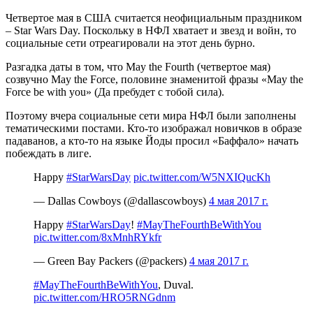
Четвертое мая в США считается неофициальным праздником
– Star Wars Day. Поскольку в НФЛ хватает и звезд и войн, то
социальные сети отреагировали на этот день бурно.
Разгадка даты в том, что May the Fourth (четвертое мая)
созвучно May the Force, половине знаменитой фразы «May the
Force be with you» (Да пребудет с тобой сила).
Поэтому вчера социальные сети мира НФЛ были заполнены
тематическими постами. Кто-то изображал новичков в образе
падаванов, а кто-то на языке Йоды просил «Баффало» начать
побеждать в лиге.
Happy
#StarWarsDay
pic.twitter.com/W5NXIQucKh
— Dallas Cowboys (@dallascowboys)
4 мая 2017 г.
Happy
#StarWarsDay
!
#MayTheFourthBeWithYou
pic.twitter.com/8xMnhRYkfr
— Green Bay Packers (@packers)
4 мая 2017 г.
#MayTheFourthBeWithYou
, Duval.
pic.twitter.com/HRO5RNGdnm