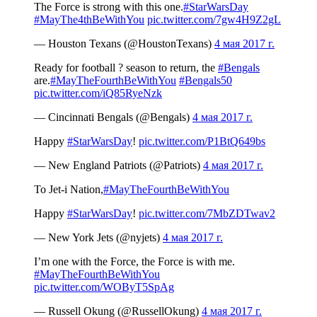
The Force is strong with this one.
#StarWarsDay
#MayThe4thBeWithYou
pic.twitter.com/7gw4H9Z2gL
— Houston Texans (@HoustonTexans)
4 мая 2017 г.
Ready for football ? season to return, the
#Bengals
are.
#MayTheFourthBeWithYou
#Bengals50
pic.twitter.com/iQ85RyeNzk
— Cincinnati Bengals (@Bengals)
4 мая 2017 г.
Happy
#StarWarsDay
!
pic.twitter.com/P1BtQ649bs
— New England Patriots (@Patriots)
4 мая 2017 г.
To Jet-i Nation,
#MayTheFourthBeWithYou
Happy
#StarWarsDay
!
pic.twitter.com/7MbZDTwav2
— New York Jets (@nyjets)
4 мая 2017 г.
I’m one with the Force, the Force is with me.
#MayTheFourthBeWithYou
pic.twitter.com/WOByT5SpAg
— Russell Okung (@RussellOkung)
4 мая 2017 г.