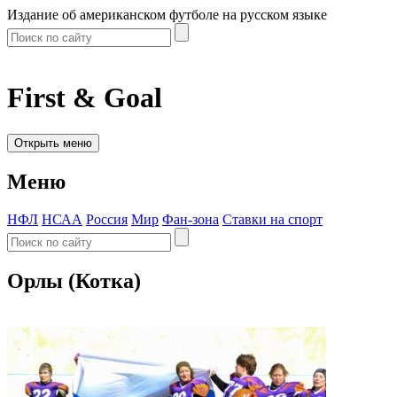
Издание об американском футболе на русском языке
First & Goal
Открыть меню
Меню
НФЛ
НСАА
Россия
Мир
Фан-зона
Ставки на спорт
Орлы (Котка)