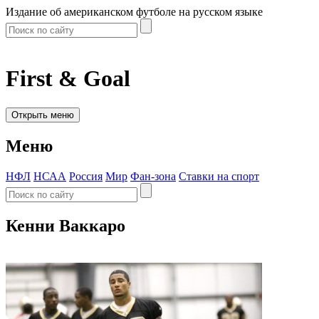
Издание об американском футболе на русском языке
First & Goal
Открыть меню
Меню
НФЛ
НСАА
Россия
Мир
Фан-зона
Ставки на спорт
Кенни Ваккаро