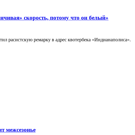
нчивая» скорость, потому что он белый»
тил расистскую ремарку в адрес квотербека «Индианаполиса».
ит межсезонье