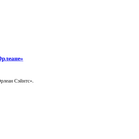
Орлеане»
рлеан Сэйнтс».