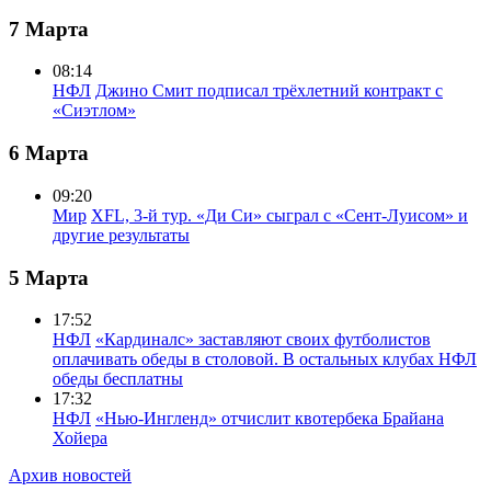
7 Марта
08:14
НФЛ
Джино Смит подписал трёхлетний контракт с
«Сиэтлом»
6 Марта
09:20
Мир
XFL, 3-й тур. «Ди Си» сыграл с «Сент-Луисом» и
другие результаты
5 Марта
17:52
НФЛ
«Кардиналс» заставляют своих футболистов
оплачивать обеды в столовой. В остальных клубах НФЛ
обеды бесплатны
17:32
НФЛ
«Нью-Ингленд» отчислит квотербека Брайана
Хойера
Архив новостей