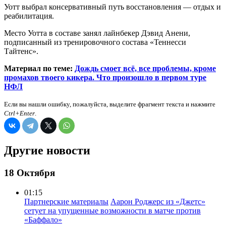
Уотт выбрал консервативный путь восстановления — отдых и
реабилитация.
Место Уотта в составе занял лайнбекер Дэвид Анени,
подписанный из тренировочного состава «Теннесси
Тайтенс».
Материал по теме:
Дождь смоет всё, все проблемы, кроме
промахов твоего кикера. Что произошло в первом туре
НФЛ
Если вы нашли ошибку, пожалуйста, выделите фрагмент текста и нажмите
Ctrl+Enter
.
Другие новости
18 Октября
01:15
Партнерские материалы
Аарон Роджерс из «Джетс»
сетует на упущенные возможности в матче против
«Баффало»