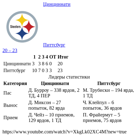
Цинциннати
Питтсбург
20 – 23
1
2
3
4
OT
Итог
Цинциннати
3
3
8
6
0
20
Питтсбург
10
7
0
3
3
23
Лидеры статистики
Категория
Цинциннати
Питтсбург
Д. Бурроу – 338 ярдов, 2
М. Трубиски – 194 ярда,
Пас
ТД, 4 ПЕР
1 ТД
Д. Миксон – 27
Ч. Клейпул – 6
Вынос
попыток, 82 ярда
попыток, 36 ярдов
Д. Чейз – 10 приемов,
П. Фрайермут – 5
Прием
129 ярдов, 1 ТД
приемов, 75 ярдов
https://www.youtube.com/watch?v=XkgLk02XC4M?new=true