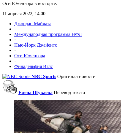
Оси Юменьора в восторге.
11 апреля 2022, 14:00
Джордан Майлата
·
Международная программа НФЛ
·
Нью-Йорк Джайентс
·
Оси Юменьора
·
Филадельфия Иглс
NBC Sports
Оригинал новости
Елена Шуваева
Перевод текста