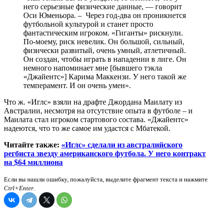
него серьезные физические данные, — говорит
Оси Юменьора. – Через год-два он проникнется
футбольной культурой и станет просто
фантастическим игроком. «Гиганты» рискнули.
По-моему, риск невелик. Он большой, сильный,
физически развитый, очень умный, атлетичный.
Он создан, чтобы играть в нападении в лиге. Он
немного напоминает мне [бывшего тэкла
«Джайентс»] Карима Маккензи. У него такой же
темперамент. И он очень умен».
Что ж. «Иглс» взяли на драфте Джордана Маилату из
Австралии, несмотря на отсутствие опыта в футболе – и
Маилата стал игроком стартового состава. «Джайентс»
надеются, что то же самое им удастся с Мбатекой.
Читайте также:
«Иглс» сделали из австралийского
регбиста звезду американского футбола. У него контракт
на $64 миллиона
Если вы нашли ошибку, пожалуйста, выделите фрагмент текста и нажмите
Ctrl+Enter
.