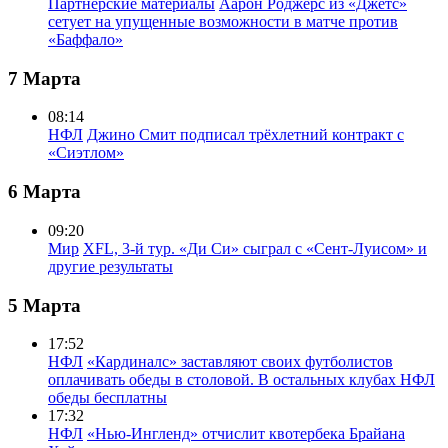
Партнерские материалы
Аарон Роджерс из «Джетс»
сетует на упущенные возможности в матче против
«Баффало»
7 Марта
08:14
НФЛ
Джино Смит подписал трёхлетний контракт с
«Сиэтлом»
6 Марта
09:20
Мир
XFL, 3-й тур. «Ди Си» сыграл с «Сент-Луисом» и
другие результаты
5 Марта
17:52
НФЛ
«Кардиналс» заставляют своих футболистов
оплачивать обеды в столовой. В остальных клубах НФЛ
обеды бесплатны
17:32
НФЛ
«Нью-Ингленд» отчислит квотербека Брайана