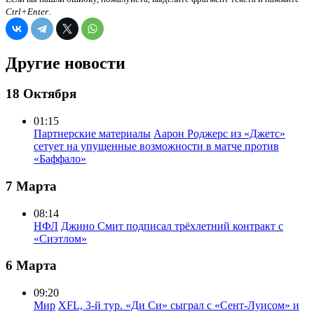
Ctrl+Enter
.
Другие новости
18 Октября
01:15
Партнерские материалы
Аарон Роджерс из «Джетс»
сетует на упущенные возможности в матче против
«Баффало»
7 Марта
08:14
НФЛ
Джино Смит подписал трёхлетний контракт с
«Сиэтлом»
6 Марта
09:20
Мир
XFL, 3-й тур. «Ди Си» сыграл с «Сент-Луисом» и