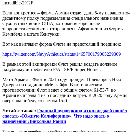
incredible-2%2F
Если конкретнее – форма Армии отдает дань 5-му парашютно-
десантному полку подразделения специального назначения
Сухопутных войск США, который вскоре после
террористических атак отправился в Афганистан из Форта-
Кэмпбелл в штате Кентукки.
Вот как выглядит форма Флота на предстоящий поединок:
https://twitter.com/NavyAthletics/status/1465700179005239309
В рамках этой экипировки Флот решил воздать должное
палубному истребителю F/A-18E/F Super Hornet.
Матч Армия – Флот в 2021 году пройдет 11 декабря в Нью-
Джерси на стадионе «Метлайф». В историческом
противостоянии Флот ведет с общим счетом 61-53-7, но
Армия выиграла 4 из 5 последних встреч. В 2020 году Армия
одержала победу со счетом 15-0.
Читайте также:
Главный вундеркинд из колледжей пошёл
спасать «Южную Калифорнию». Что надо знать о
назначении Линкольна Райли
Если вы нашли ошибку, пожалуйста, выделите фрагмент текста и нажмите