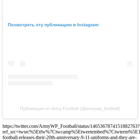
Посмотреть эту публикацию в Instagram
Публикация от Army Football (@armywp_football)
https://twitter.com/ArmyWP_Football/status/1465367874151882763?
ref_src=twsrc%5Etfw%7Ctwcamp%5Etweetembed%7Ctwterm%5E
football-releases-their-20th-anniversary-9-11-uniforms-and-they-are-