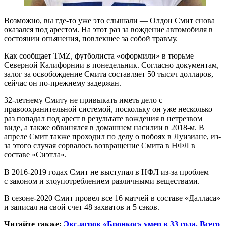
Возможно, вы где-то уже это слышали — Олдон Смит снова
оказался под арестом. На этот раз за вождение автомобиля в
состоянии опьянения, повлекшее за собой травму.
Как сообщает TMZ, футболиста «оформили» в тюрьме
Северной Калифорнии в понедельник. Согласно документам,
залог за освобождение Смита составляет 50 тысяч долларов,
сейчас он по-прежнему задержан.
32-летнему Смиту не привыкать иметь дело с
правоохранительной системой, поскольку он уже несколько
раз попадал под арест в результате вождения в нетрезвом
виде, а также обвинялся в домашнем насилии в 2018-м. В
апреле Смит также проходил по делу о побоях в Луизиане, из-
за этого случая сорвалось возвращение Смита в НФЛ в
составе «Сиэтла».
В 2016-2019 годах Смит не выступал в НФЛ из-за проблем
с законом и злоупотреблением различными веществами.
В сезоне-2020 Смит провел все 16 матчей в составе «Далласа»
и записал на свой счет 48 захватов и 5 сэков.
Читайте также:
Экс-игрок «Бронкос» умер в 33 года. Всего