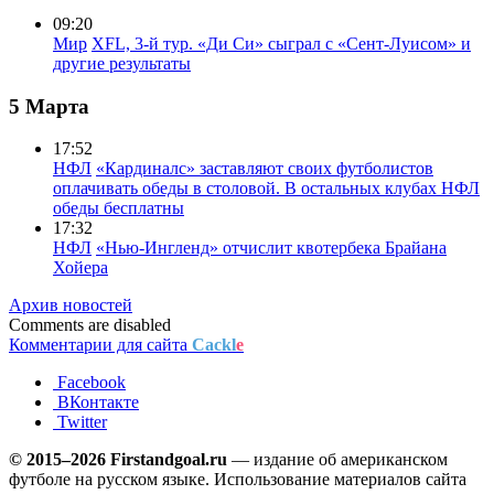
09:20
Мир
XFL, 3-й тур. «Ди Си» сыграл с «Сент-Луисом» и
другие результаты
5 Марта
17:52
НФЛ
«Кардиналс» заставляют своих футболистов
оплачивать обеды в столовой. В остальных клубах НФЛ
обеды бесплатны
17:32
НФЛ
«Нью-Ингленд» отчислит квотербека Брайана
Хойера
Архив новостей
Comments are disabled
Комментарии для сайта
Cackl
e
Facebook
ВКонтакте
Twitter
© 2015–2026 Firstandgoal.ru
— издание об американском
футболе на русском языке. Использование материалов cайта