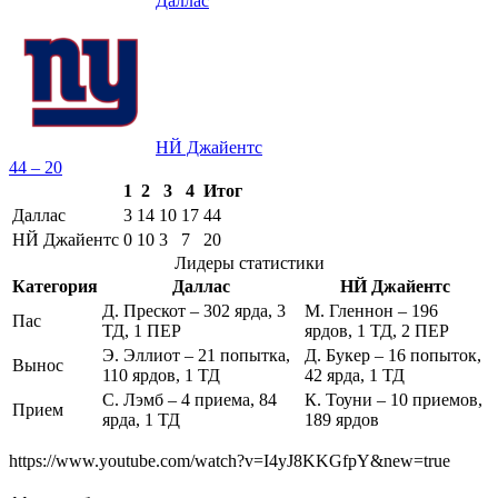
Даллас
НЙ Джайентс
44 – 20
1
2
3
4
Итог
Даллас
3
14
10
17
44
НЙ Джайентс
0
10
3
7
20
Лидеры статистики
Категория
Даллас
НЙ Джайентс
Д. Прескот – 302 ярда, 3
М. Гленнон – 196
Пас
ТД, 1 ПЕР
ярдов, 1 ТД, 2 ПЕР
Э. Эллиот – 21 попытка,
Д. Букер – 16 попыток,
Вынос
110 ярдов, 1 ТД
42 ярда, 1 ТД
С. Лэмб – 4 приема, 84
К. Тоуни – 10 приемов,
Прием
ярда, 1 ТД
189 ярдов
https://www.youtube.com/watch?v=I4yJ8KKGfpY&new=true