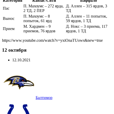
Категория
Канзас-Сити
Баффало
П. Махоумс – 272 ярда,
Д. Аллен – 315 ярдов, 3
Пас
2 ТД, 2 ПЕР
ТД
П. Махоумс – 8
Д. Аллен – 11 попыток,
Вынос
попыток, 61 ярд
59 ярдов, 1 ТД
М. Хардмен – 9
Д. Нокс – 3 приема, 117
Прием
приемов, 76 ярдов
ярдов, 1 ТД
https://www.youtube.com/watch?v=yxiOnaTUows&new=true
12 октября
12.10.2021
Балтимор