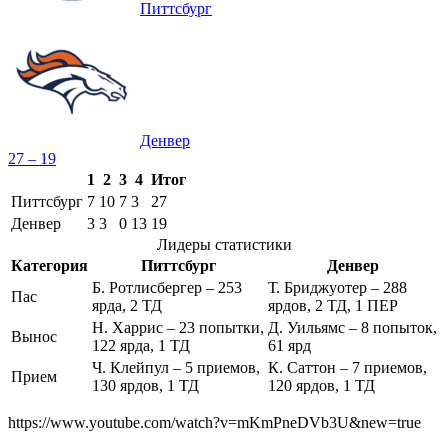
Питтсбург
Денвер
27 – 19
1
2
3
4
Итог
Питтсбург
7
10
7
3
27
Денвер
3
3
0
13
19
Лидеры статистики
Категория
Питтсбург
Денвер
Б. Ротлисбергер – 253
Т. Бриджуотер – 288
Пас
ярда, 2 ТД
ярдов, 2 ТД, 1 ПЕР
Н. Харрис – 23 попытки,
Д. Уильямс – 8 попыток,
Вынос
122 ярда, 1 ТД
61 ярд
Ч. Клейпул – 5 приемов,
К. Саттон – 7 приемов,
Прием
130 ярдов, 1 ТД
120 ярдов, 1 ТД
https://www.youtube.com/watch?v=mKmPneDVb3U&new=true