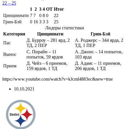
22 – 25
1
2
3
4
OT
Итог
Цинциннати
7
7
0
8
0
22
Грин-Бэй
0
16
3
3
3
25
Лидеры статистики
Категория
Цинциннати
Грин-Бэй
Д. Бурроу – 281 ярд, 2
А. Роджерс – 344 ярда, 2
Пас
ТД, 2 ПЕР
ТД, 1 ПЕР
С. Пирайн – 11
А. Джонс – 14 попыток,
Вынос
попыток, 59 ярдов
103 ярда
Д. Чейз – 6 приемов,
Д. Адамс – 11 приемов,
Прием
159 ярдов, 1 ТД
206 ярдов, 1 ТД
https://www.youtube.com/watch?v=kJcml4883ec&new=true
10.10.2021