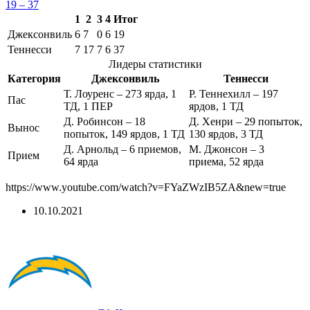
19 – 37
1
2
3
4
Итог
Джексонвиль
6
7
0
6
19
Теннесси
7
17
7
6
37
Лидеры статистики
Категория
Джексонвиль
Теннесси
Т. Лоуренс – 273 ярда, 1
Р. Теннехилл – 197
Пас
ТД, 1 ПЕР
ярдов, 1 ТД
Д. Робинсон – 18
Д. Хенри – 29 попыток,
Вынос
попыток, 149 ярдов, 1 ТД
130 ярдов, 3 ТД
Д. Арнольд – 6 приемов,
М. Джонсон – 3
Прием
64 ярда
приема, 52 ярда
https://www.youtube.com/watch?v=FYaZWzIB5ZA&new=true
10.10.2021