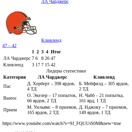
ЛА Чарджерс
Кливленд
47 – 42
1
2
3
4
Итог
ЛА Чарджерс
7
6
8
26
47
Кливленд
3
17
7
15
42
Лидеры статистики
Категория
ЛА Чарджерс
Кливленд
Д. Херберт – 398 ярдов,
Б. Мейфилд – 305 ярдов,
Пас
4 ТД
2 ТД
О. Экелер – 17 попыток,
Н. Чабб – 21 попытка,
Вынос
66 ярдов, 2 ТД
161 ярд, 1 ТД
М. Уильямс – 8 приемов,
Д. Нджоку – 7 приемов,
Прием
165 ярдов, 2 ТД
149 ярдов, 1 ТД
https://www.youtube.com/watch?v=9J_FQUUiS0M&new=true