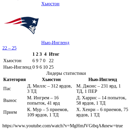
Хьюстон
Нью-Ингленд
22 – 25
1
2
3
4
Итог
Хьюстон
6
9
7
0
22
Нью-Ингленд
0
9
6
10
25
Лидеры статистики
Категория
Хьюстон
Нью-Ингленд
Д. Миллс – 312 ярдов,
М. Джонс – 231 ярд, 1
Пас
3 ТД
ТД, 1 ПЕР
М. Ингрем – 16
Д. Харрис – 14 попыток,
Вынос
попыток, 41 ярд
58 ярдов, 1 ТД
К. Мур – 5 приемов,
Х. Хенри – 6 приемов, 75
Прием
109 ярдов, 1 ТД
ярдов, 1 ТД
https://www.youtube.com/watch?v=MgHmJVGtbqA&new=true