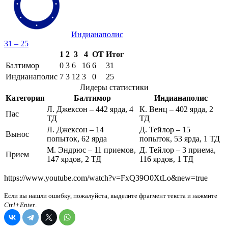
Индианаполис
31 – 25
1
2
3
4
OT
Итог
Балтимор
0
3
6
16
6
31
Индианаполис
7
3
12
3
0
25
Лидеры статистики
Категория
Балтимор
Индианаполис
Л. Джексон – 442 ярда, 4
К. Венц – 402 ярда, 2
Пас
ТД
ТД
Л. Джексон – 14
Д. Тейлор – 15
Вынос
попыток, 62 ярда
попыток, 53 ярда, 1 ТД
М. Эндрюс – 11 приемов,
Д. Тейлор – 3 приема,
Прием
147 ярдов, 2 ТД
116 ярдов, 1 ТД
https://www.youtube.com/watch?v=FxQ39O0XtLo&new=true
Если вы нашли ошибку, пожалуйста, выделите фрагмент текста и нажмите
Ctrl+Enter
.