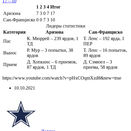
17 – 10
1
2
3
4
Итог
Аризона
7
3
0
7
17
Сан-Франциско
0
0
7
3
10
Лидеры статистики
Категория
Аризона
Сан-Франциско
К. Мюррей – 239 ярдов, 1
Т. Ленс – 192 ярда, 1
Пас
ТД
ПЕР
Р. Мур – 3 попытки, 38
Т. Ленс – 16 попыток,
Вынос
ярдов
89 ярдов
Д. Хопкинс – 6 приемов,
Д. Сэмюел – 3
Прием
87 ярдов, 1 ТД
приема, 58 ярдов
https://www.youtube.com/watch?v=pHxCOqmXzd8&new=true
10.10.2021