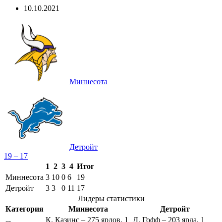
10.10.2021
Миннесота
Детройт
19 – 17
1
2
3
4
Итог
Миннесота
3
10
0
6
19
Детройт
3
3
0
11
17
Лидеры статистики
Категория
Миннесота
Детройт
К. Казинс – 275 ярдов, 1
Д. Гофф – 203 ярда, 1