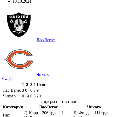
10.10.2021
Лас-Вегас
Чикаго
9 – 20
1
2
3
4
Итог
Лас-Вегас
3
0
0
6
9
Чикаго
0
14
0
6
20
Лидеры статистики
Категория
Лас-Вегас
Чикаго
Д. Карр – 206 ярдов, 1
Д. Филдс – 111 ярдов,
Пас