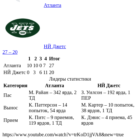
Атланта
НЙ Джетс
27 – 20
1
2
3
4
Итог
Атланта
10
10
0
7
27
НЙ Джетс
0
3
6
11
20
Лидеры статистики
Категория
Атланта
НЙ Джетс
М. Райан – 342 ярда, 2
З. Уилсон – 192 ярда, 1
Пас
ТД
ПЕР
К. Паттерсон – 14
М. Картер – 10 попыток,
Вынос
попыток, 54 ярда
38 ярдов, 1 ТД
К. Питс – 9 приемов,
К. Дэвис – 4 приема, 45
Прием
119 ярдов, 1 ТД
ярдов
https://www.youtube.com/watch?v=trKoD1jjVA8&new=true