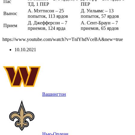
Пас
ТД, 1 ПЕР
ПЕР
А. Мэттисон – 25
Д. Уильямс – 13
Вынос
попыток, 113 ярдов
попыток, 57 ярдов
Д. Джефферсон – 7
А. Сент-Браун – 7
Прием
приемов, 124 ярда
приемов, 65 ярдов
https://www.youtube.com/watch?v=TnlYhdVceBA&new=true
10.10.2021
Вашингтон
Нью-Орлеан