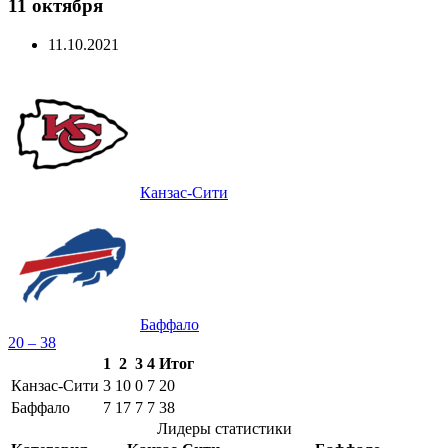
11 октября
11.10.2021
Канзас-Сити
Баффало
20 – 38
1
2
3
4
Итог
Канзас-Сити
3
10
0
7
20
Баффало
7
17
7
7
38
Лидеры статистики