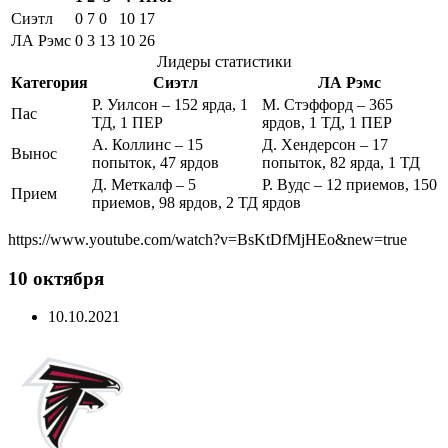
Сиэтл
0
7
0
10
17
ЛА Рэмс
0
3
13
10
26
Лидеры статистики
Категория
Сиэтл
ЛА Рэмс
Р. Уилсон – 152 ярда, 1
М. Стэффорд – 365
Пас
ТД, 1 ПЕР
ярдов, 1 ТД, 1 ПЕР
А. Коллинс – 15
Д. Хендерсон – 17
Вынос
попыток, 47 ярдов
попыток, 82 ярда, 1 ТД
Д. Меткалф – 5
Р. Вудс – 12 приемов, 150
Прием
приемов, 98 ярдов, 2 ТД
ярдов
https://www.youtube.com/watch?v=BsKtDfMjHEo&new=true
10 октября
10.10.2021