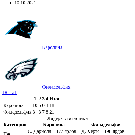
10.10.2021
Каролина
Филадельфия
18 – 21
1
2
3
4
Итог
Каролина
10
5
0
3
18
Филадельфия
3
3
7
8
21
Лидеры статистики
Категория
Каролина
Филадельфия
С. Дарнолд – 177 ярдов,
Д. Хертс – 198 ярдов, 1
Пас