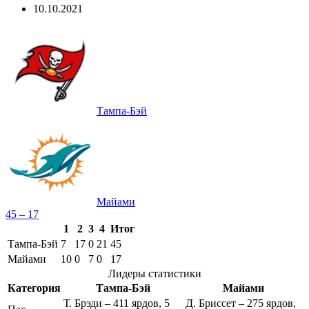
10.10.2021
Тампа-Бэй
Майами
45 – 17
1
2
3
4
Итог
Тампа-Бэй
7
17
0
21
45
Майами
10
0
7
0
17
Лидеры статистики
Категория
Тампа-Бэй
Майами
Т. Брэди – 411 ярдов, 5
Д. Бриссет – 275 ярдов,