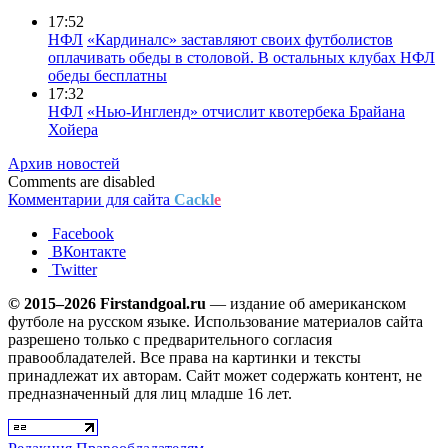
17:52
НФЛ
«Кардиналс» заставляют своих футболистов
оплачивать обеды в столовой. В остальных клубах НФЛ
обеды бесплатны
17:32
НФЛ
«Нью-Ингленд» отчислит квотербека Брайана
Хойера
Архив новостей
Comments are disabled
Комментарии для сайта
Cackl
e
Facebook
ВКонтакте
Twitter
© 2015–2026 Firstandgoal.ru
— издание об американском
футболе на русском языке. Использование материалов cайта
разрешено только с предварительного согласия
правообладателей. Все права на картинки и тексты
принадлежат их авторам. Сайт может содержать контент, не
предназначенный для лиц младше 16 лет.