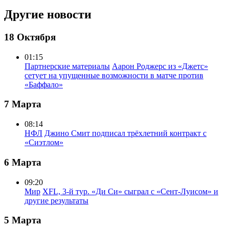
Другие новости
18 Октября
01:15
Партнерские материалы
Аарон Роджерс из «Джетс»
сетует на упущенные возможности в матче против
«Баффало»
7 Марта
08:14
НФЛ
Джино Смит подписал трёхлетний контракт с
«Сиэтлом»
6 Марта
09:20
Мир
XFL, 3-й тур. «Ди Си» сыграл с «Сент-Луисом» и
другие результаты
5 Марта