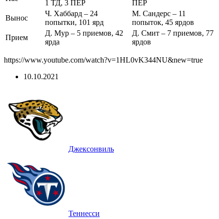
1 ТД, 3 ПЕР
ПЕР
Ч. Хаббард – 24
М. Сандерс – 11
Вынос
попытки, 101 ярд
попыток, 45 ярдов
Д. Мур – 5 приемов, 42
Д. Смит – 7 приемов, 77
Прием
ярда
ярдов
https://www.youtube.com/watch?v=1HL0vK344NU&new=true
10.10.2021
Джексонвиль
Теннесси