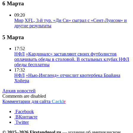
6 Марта
09:20
Мир
XFL, 3-й тур. «Ди Си» сыграл с «Сент-Луисом» и
другие результаты
5 Марта
17:52
НФЛ
«Кардиналс» заставляют своих футболистов
оплачивать обеды в столовой. В остальных клубах НФЛ
обеды бесплатны
17:32
НФЛ
«Нью-Ингленд» отчислит квотербека Брайана
Хойера
Архив новостей
Comments are disabled
Комментарии для сайта
Cackl
e
Facebook
ВКонтакте
Twitter
© 2015–2026 Firstandgoal.ru
— издание об американском