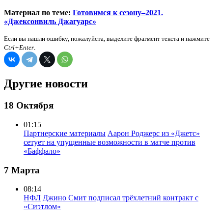
Материал по теме:
Готовимся к сезону–2021.
«Джексонвиль Джагуарс»
Если вы нашли ошибку, пожалуйста, выделите фрагмент текста и нажмите
Ctrl+Enter
.
Другие новости
18 Октября
01:15
Партнерские материалы
Аарон Роджерс из «Джетс»
сетует на упущенные возможности в матче против
«Баффало»
7 Марта
08:14
НФЛ
Джино Смит подписал трёхлетний контракт с
«Сиэтлом»