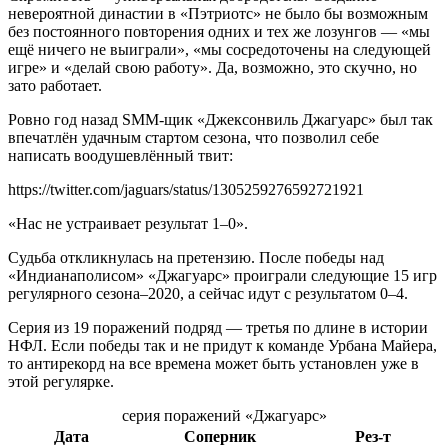
невероятной династии в «Пэтриотс» не было бы возможным
без постоянного повторения одних и тех же лозунгов — «мы
ещё ничего не выиграли», «мы сосредоточены на следующей
игре» и «делай свою работу». Да, возможно, это скучно, но
зато работает.
Ровно год назад SMM-щик «Джексонвиль Джагуарс» был так
впечатлён удачным стартом сезона, что позволил себе
написать воодушевлённый твит:
https://twitter.com/jaguars/status/1305259276592721921
«Нас не устраивает результат 1–0».
Судьба откликнулась на претензию. После победы над
«Индианаполисом» «Джагуарс» проиграли следующие 15 игр
регулярного сезона–2020, а сейчас идут с результатом 0–4.
Серия из 19 поражений подряд — третья по длине в истории
НФЛ. Если победы так и не придут к команде Урбана Майера,
то антирекорд на все времена может быть установлен уже в
этой регулярке.
серия поражений «Джагуарс»
Дата
Соперник
Рез-т