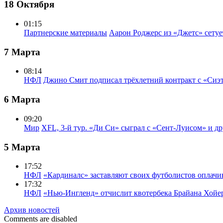
18 Октября
01:15
Партнерские материалы
Аарон Роджерс из «Джетс» сету
7 Марта
08:14
НФЛ
Джино Смит подписал трёхлетний контракт с «Сиэ
6 Марта
09:20
Мир
XFL, 3-й тур. «Ди Си» сыграл с «Сент-Луисом» и др
5 Марта
17:52
НФЛ
«Кардиналс» заставляют своих футболистов оплачи
17:32
НФЛ
«Нью-Ингленд» отчислит квотербека Брайана Хойе
Архив новостей
Comments are disabled