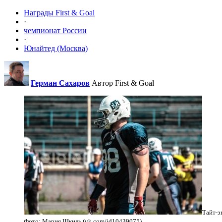
Награды First & Goal
·
чемпионат России
·
Юнайтед (Москва)
Герман Сахаров
Автор First & Goal
Тайт-э
Фото: Мария Шкиль (vk.com/id10439075)