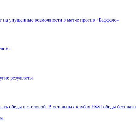
ет на упущенные возможности в матче против «Баффало»
тлом»
угие результаты
вать обеды в столовой. В остальных клубах НФЛ обеды бесплат
ра