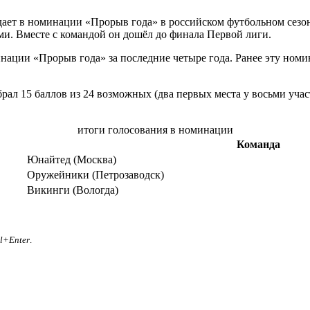
ет в номинации «Прорыв года» в российском футбольном сезоне–
ами. Вместе с командой он дошёл до финала Первой лиги.
инации «Прорыв года» за последние четыре года. Ранее эту ном
брал 15 баллов из 24 возможных (два первых места у восьми уча
итоги голосования в номинации
Команда
Юнайтед (Москва)
Оружейники (Петрозаводск)
Викинги (Вологда)
rl+Enter
.