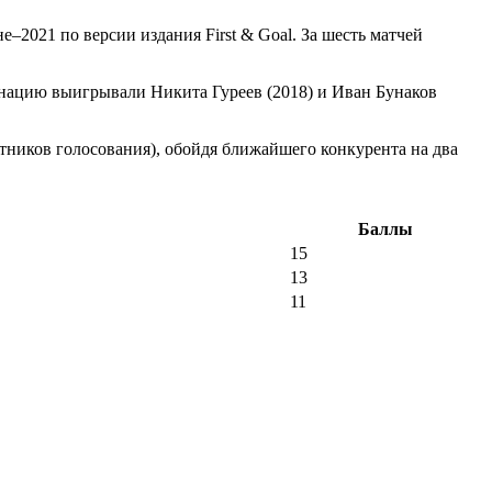
2021 по версии издания First & Goal. За шесть матчей
инацию выигрывали Никита Гуреев (2018) и Иван Бунаков
стников голосования), обойдя ближайшего конкурента на два
Баллы
15
13
11