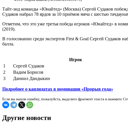
Тайт-энд команды «Юнайтед» (Москва) Сергей Судаков побежда
Судаков набрал 78 ярдов за 10 приёмов мяча с шестью тачдаун
Отметим, что это уже третья победа игроков «Юнайтед» в ном
(2019).
В голосовании среди экспертов First & Goal Сергей Судаков на
балла.
Игрок
1
Сергей Судаков
2
Вадим Борисов
3
Даниил Дандыкин
Подробнее о кандидатах в номинации «Прорыв года»
Если вы нашли ошибку, пожалуйста, выделите фрагмент текста и нажмите
Ct
Другие новости