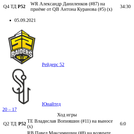
WR Александр Даниленков (#87) на
Q4
ТД
Р52
34:30
приёме от QB Антона Куранова (#5) (х)
05.09.2021
Рейдерс 52
Юнайтед
20 – 17
Ход игры
TE Владислав Вопияшин (#11) на выносе
Q2
ТД
Р52
6:0
(х)
RB Павел Максимишин (#8) на возврате