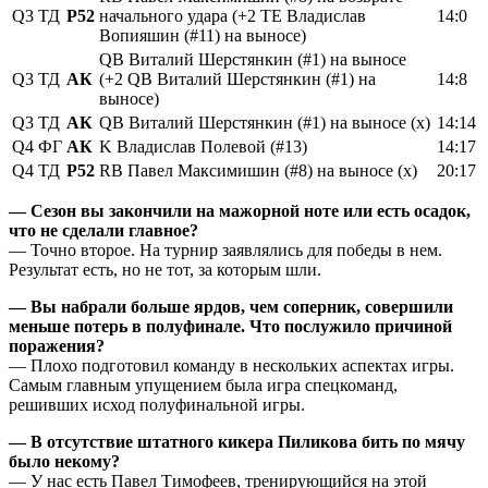
Q3
ТД
Р52
начального удара (+2 TE Владислав
14:0
Вопияшин (#11) на выносе)
QB Виталий Шерстянкин (#1) на выносе
Q3
ТД
АК
(+2 QB Виталий Шерстянкин (#1) на
14:8
выносе)
Q3
ТД
АК
QB Виталий Шерстянкин (#1) на выносе (х)
14:14
Q4
ФГ
АК
K Владислав Полевой (#13)
14:17
Q4
ТД
Р52
RB Павел Максимишин (#8) на выносе (х)
20:17
— Сезон вы закончили на мажорной ноте или есть осадок,
что не сделали главное?
— Точно второе. На турнир заявлялись для победы в нем.
Результат есть, но не тот, за которым шли.
— Вы набрали больше ярдов, чем соперник, совершили
меньше потерь в полуфинале. Что послужило причиной
поражения?
— Плохо подготовил команду в нескольких аспектах игры.
Самым главным упущением была игра спецкоманд,
решивших исход полуфинальной игры.
— В отсутствие штатного кикера Пиликова бить по мячу
было некому?
— У нас есть Павел Тимофеев, тренирующийся на этой