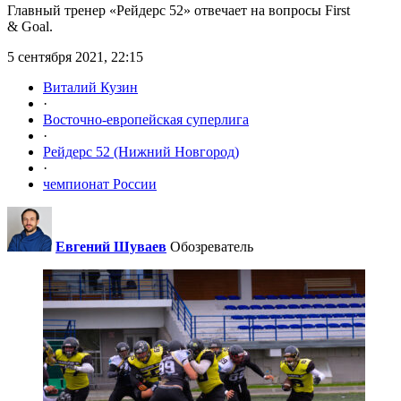
Главный тренер «Рейдерс 52» отвечает на вопросы First
& Goal.
5 сентября 2021, 22:15
Виталий Кузин
·
Восточно-европейская суперлига
·
Рейдерс 52 (Нижний Новгород)
·
чемпионат России
Евгений Шуваев
Обозреватель