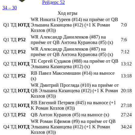
Рейдерс 52
34 – 30
Ход игры
WR Никита Гуреев (#14) на приёме от QB
Q1
ТД
ЮТД
Эльшана Казанцева (#12) (+1 K Роман
7:0
Козлов (#3))
WR Александр Даниленков (#87) на
Q1
ТД
Р52
7:6
приёме от QB Антона Куранова (#5) (x)
WR Александр Даниленков (#87) на
Q2
ТД
Р52
7:12
приёме от QB Антона Куранова (#5) (x)
TE Сергей Судаков (#88) на приёме от QB
Q2
ТД
ЮТД
13:12
Эльшана Казанцева (#12) (x)
RB Павел Максимишин (#14) на выносе
Q2
ТД
Р52
13:18
(х)
WR Дмитрий Прогляда (#10) на приёме от
Q2
ТД
ЮТД
QB Эльшана Казанцева (#12) (+1 K Роман
20:18
Козлов (#3))
RB Евгений Петряев (#45) на выносе (+1
Q2
ТД
ЮТД
27:18
K Роман Козлов (#3))
Q3
ТД
Р52
QB Антон Куранов (#5) на выносе (х)
27:24
WR Роман Ефимов (#9) на приёме от QB
Q4
ТД
ЮТД
Эльшана Казанцева (#12) (+1 K Роман
34:24
Козлов (#3))