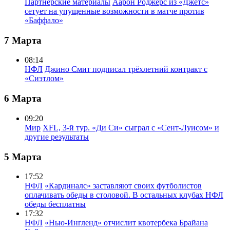
Партнерские материалы
Аарон Роджерс из «Джетс»
сетует на упущенные возможности в матче против
«Баффало»
7 Марта
08:14
НФЛ
Джино Смит подписал трёхлетний контракт с
«Сиэтлом»
6 Марта
09:20
Мир
XFL, 3-й тур. «Ди Си» сыграл с «Сент-Луисом» и
другие результаты
5 Марта
17:52
НФЛ
«Кардиналс» заставляют своих футболистов
оплачивать обеды в столовой. В остальных клубах НФЛ
обеды бесплатны
17:32
НФЛ
«Нью-Ингленд» отчислит квотербека Брайана