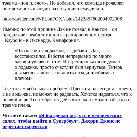
травма «под плечом». Но добавил, что команда проявляет
осторожность и следит за ситуацией ежедневно.
https://twitter.com/NFLonFOX/status/1423457602004992006
Именно по этой причине Дак не поехал в Кантон – он
продолжает реабилитацию в тренировочном центре
«Каубойс» в Окснарде, Калифорния.
«Что касается лодыжки, — добавил Дак, — я
восстановился. Работал непрерывно по много
часов и уверен в этом. На тренировках я не думал
о лодыжке, просто счастлив был вернуться. Теперь
для меня главное – оставить позади проблемы с
плечом».
То, что самая большая проблема Прескота на сегодня – плечо,
а не лодыжка, не может не радовать. Хочется надеяться, что к
первой игре 9 сентября, он действительно сможет забыть и о
травме плеча.
Читайте также:
«Я бы сделал всё, что в человеческих
силах, чтобы выйти в Супербоул». Джерри Джонс не
перестает надеяться