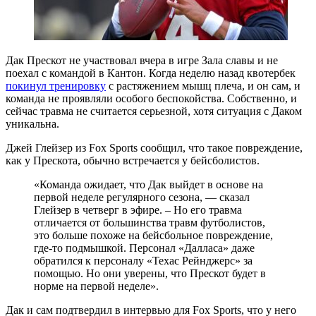
Дак Прескот не участвовал вчера в игре Зала славы и не
поехал с командой в Кантон. Когда неделю назад квотербек
покинул тренировку
с растяжением мышц плеча, и он сам, и
команда не проявляли особого беспокойства. Собственно, и
сейчас травма не считается серьезной, хотя ситуация с Даком
уникальна.
Джей Глейзер из Fox Sports сообщил, что такое повреждение,
как у Прескота, обычно встречается у бейсболистов.
«Команда ожидает, что Дак выйдет в основе на
первой неделе регулярного сезона, — сказал
Глейзер в четверг в эфире. – Но его травма
отличается от большинства травм футболистов,
это больше похоже на бейсбольное повреждение,
где-то подмышкой. Персонал «Далласа» даже
обратился к персоналу «Техас Рейнджерс» за
помощью. Но они уверены, что Прескот будет в
норме на первой неделе».
Дак и сам подтвердил в интервью для Fox Sports, что у него