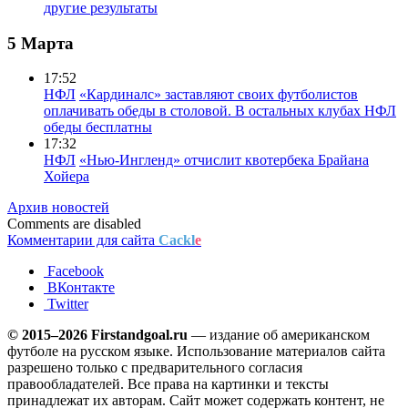
другие результаты
5 Марта
17:52
НФЛ
«Кардиналс» заставляют своих футболистов
оплачивать обеды в столовой. В остальных клубах НФЛ
обеды бесплатны
17:32
НФЛ
«Нью-Ингленд» отчислит квотербека Брайана
Хойера
Архив новостей
Comments are disabled
Комментарии для сайта
Cackl
e
Facebook
ВКонтакте
Twitter
© 2015–2026 Firstandgoal.ru
— издание об американском
футболе на русском языке. Использование материалов cайта
разрешено только с предварительного согласия
правообладателей. Все права на картинки и тексты
принадлежат их авторам. Сайт может содержать контент, не