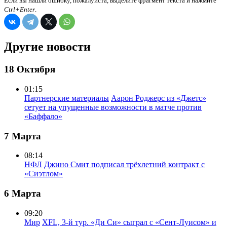
Если вы нашли ошибку, пожалуйста, выделите фрагмент текста и нажмите
Ctrl+Enter
.
Другие новости
18 Октября
01:15
Партнерские материалы
Аарон Роджерс из «Джетс»
сетует на упущенные возможности в матче против
«Баффало»
7 Марта
08:14
НФЛ
Джино Смит подписал трёхлетний контракт с
«Сиэтлом»
6 Марта
09:20
Мир
XFL, 3-й тур. «Ди Си» сыграл с «Сент-Луисом» и