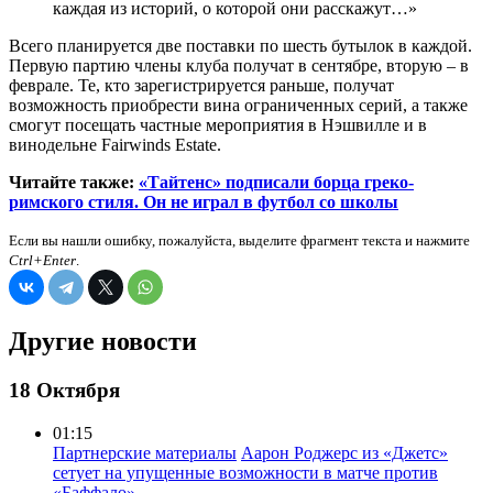
каждая из историй, о которой они расскажут…»
Всего планируется две поставки по шесть бутылок в каждой.
Первую партию члены клуба получат в сентябре, вторую – в
феврале. Те, кто зарегистрируется раньше, получат
возможность приобрести вина ограниченных серий, а также
смогут посещать частные мероприятия в Нэшвилле и в
винодельне Fairwinds Estate.
Читайте также:
«Тайтенс» подписали борца греко-
римского стиля. Он не играл в футбол со школы
Если вы нашли ошибку, пожалуйста, выделите фрагмент текста и нажмите
Ctrl+Enter
.
Другие новости
18 Октября
01:15
Партнерские материалы
Аарон Роджерс из «Джетс»
сетует на упущенные возможности в матче против
«Баффало»