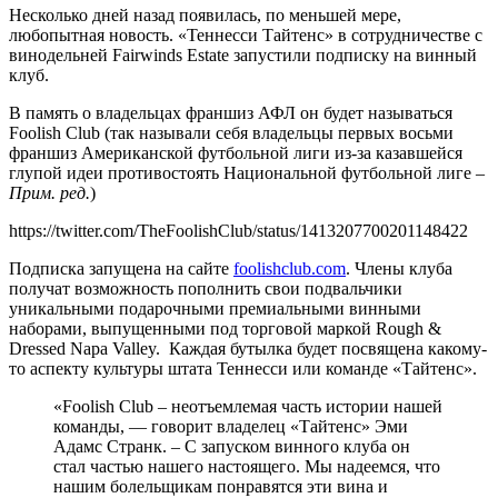
Несколько дней назад появилась, по меньшей мере,
любопытная новость. «Теннесси Тайтенс» в сотрудничестве с
винодельней Fairwinds Estate запустили подписку на винный
клуб.
В память о владельцах франшиз АФЛ он будет называться
Foolish Club (так называли себя владельцы первых восьми
франшиз Американской футбольной лиги из-за казавшейся
глупой идеи противостоять Национальной футбольной лиге –
Прим. ред.
)
https://twitter.com/TheFoolishClub/status/1413207700201148422
Подписка запущена на сайте
foolishclub.com
. Члены клуба
получат возможность пополнить свои подвальчики
уникальными подарочными премиальными винными
наборами, выпущенными под торговой маркой Rough &
Dressed Napa Valley. Каждая бутылка будет посвящена какому-
то аспекту культуры штата Теннесси или команде «Тайтенс».
«Foolish Club – неотъемлемая часть истории нашей
команды, — говорит владелец «Тайтенс» Эми
Адамс Странк. – С запуском винного клуба он
стал частью нашего настоящего. Мы надеемся, что
нашим болельщикам понравятся эти вина и