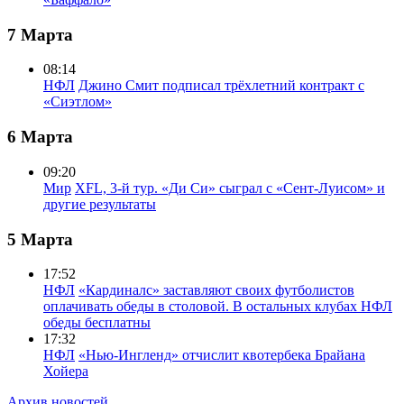
7 Марта
08:14
НФЛ
Джино Смит подписал трёхлетний контракт с
«Сиэтлом»
6 Марта
09:20
Мир
XFL, 3-й тур. «Ди Си» сыграл с «Сент-Луисом» и
другие результаты
5 Марта
17:52
НФЛ
«Кардиналс» заставляют своих футболистов
оплачивать обеды в столовой. В остальных клубах НФЛ
обеды бесплатны
17:32
НФЛ
«Нью-Ингленд» отчислит квотербека Брайана
Хойера
Архив новостей