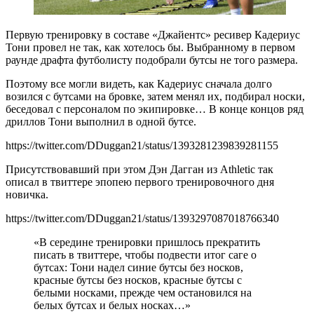
Первую тренировку в составе «Джайентс» ресивер Кадериус
Тони провел не так, как хотелось бы. Выбранному в первом
раунде драфта футболисту подобрали бутсы не того размера.
Поэтому все могли видеть, как Кадериус сначала долго
возился с бутсами на бровке, затем менял их, подбирал носки,
беседовал с персоналом по экипировке… В конце концов ряд
дриллов Тони выполнил в одной бутсе.
https://twitter.com/DDuggan21/status/1393281239839281155
Присутствовавший при этом Дэн Дагган из Athletic так
описал в твиттере эпопею первого тренировочного дня
новичка.
https://twitter.com/DDuggan21/status/1393297087018766340
«В середине тренировки пришлось прекратить
писать в твиттере, чтобы подвести итог саге о
бутсах: Тони надел синие бутсы без носков,
красные бутсы без носков, красные бутсы с
белыми носками, прежде чем остановился на
белых бутсах и белых носках…»