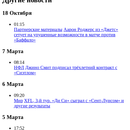
Другие новости
18 Октября
01:15
Партнерские материалы
Аарон Роджерс из «Джетс»
сетует на упущенные возможности в матче против
«Баффало»
7 Марта
08:14
НФЛ
Джино Смит подписал трёхлетний контракт с
«Сиэтлом»
6 Марта
09:20
Мир
XFL, 3-й тур. «Ди Си» сыграл с «Сент-Луисом» и
другие результаты
5 Марта
17:52