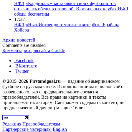
НФЛ
«Кардиналс» заставляют своих футболистов
оплачивать обеды в столовой. В остальных клубах НФЛ
обеды бесплатны
17:32
НФЛ
«Нью-Ингленд» отчислит квотербека Брайана
Хойера
Архив новостей
Comments are disabled
Комментарии для сайта
Cackl
e
Facebook
ВКонтакте
Twitter
© 2015–2026 Firstandgoal.ru
— издание об американском
футболе на русском языке. Использование материалов cайта
разрешено только с предварительного согласия
правообладателей. Все права на картинки и тексты
принадлежат их авторам. Сайт может содержать контент, не
предназначенный для лиц младше 16 лет.
Редакция
Правообладателям
Партнерские материалы
English