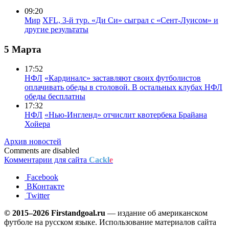
09:20
Мир
XFL, 3-й тур. «Ди Си» сыграл с «Сент-Луисом» и
другие результаты
5 Марта
17:52
НФЛ
«Кардиналс» заставляют своих футболистов
оплачивать обеды в столовой. В остальных клубах НФЛ
обеды бесплатны
17:32
НФЛ
«Нью-Ингленд» отчислит квотербека Брайана
Хойера
Архив новостей
Comments are disabled
Комментарии для сайта
Cackl
e
Facebook
ВКонтакте
Twitter
© 2015–2026 Firstandgoal.ru
— издание об американском
футболе на русском языке. Использование материалов cайта