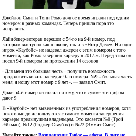
Джейлон Смит и Тони Ромо долгое время играли под одним
номером в разных командах. Теперь пришла пора это
исправить.
Лайнбекер-ветеран перешел с 54-го на 9-й номер, под
которым выступал как в школе, так и в «Нотр Даме». Ни один
игрок «Каубойс» не надевал джерси с этим номером с того
момента, как Ромо завершил карьеру в 2017-м. Перед этим он
носил 9-й номером на протяжении 14 сезонов.
«Для меня это большая честь – получить возможность
продолжить ковать наследие 9-го номера. №9 – большая часть
меня, я ношу этот номер с 9 лет», — заявил Смит.
Даже 54-й номер он носил потому, что в сумме эти цифры
дают 9.
В «Каубойс» нет выведенных из употребления номеров, хотя
некоторые до используются с самого момента завершения
карьеры предыдущим владельцем. Это касается №8 (Трой
Эйкман), №12 (Роджер Стаубах) и №22 (Эммит Смит).
Читайте также:
Возвращение Тибоу — афера. В лиге не