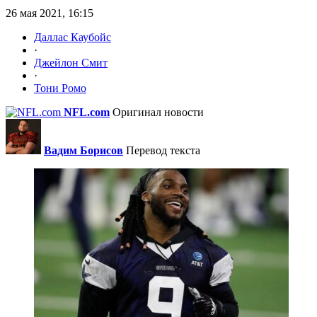
26 мая 2021, 16:15
Даллас Каубойс
·
Джейлон Смит
·
Тони Ромо
NFL.com
Оригинал новости
Вадим Борисов
Перевод текста