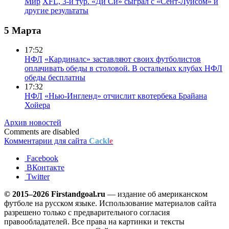
Мир
XFL, 3-й тур. «Ди Си» сыграл с «Сент-Луисом» и
другие результаты
5 Марта
17:52
НФЛ
«Кардиналс» заставляют своих футболистов
оплачивать обеды в столовой. В остальных клубах НФЛ
обеды бесплатны
17:32
НФЛ
«Нью-Ингленд» отчислит квотербека Брайана
Хойера
Архив новостей
Comments are disabled
Комментарии для сайта
Cackl
e
Facebook
ВКонтакте
Twitter
© 2015–2026 Firstandgoal.ru
— издание об американском
футболе на русском языке. Использование материалов cайта
разрешено только с предварительного согласия
правообладателей. Все права на картинки и тексты