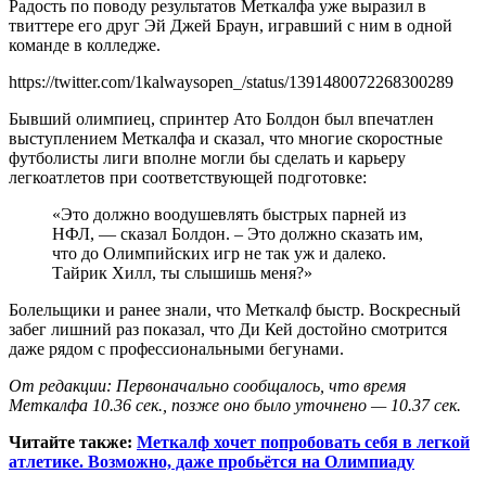
Радость по поводу результатов Меткалфа уже выразил в
твиттере его друг Эй Джей Браун, игравший с ним в одной
команде в колледже.
https://twitter.com/1kalwaysopen_/status/1391480072268300289
Бывший олимпиец, спринтер Ато Болдон был впечатлен
выступлением Меткалфа и сказал, что многие скоростные
футболисты лиги вполне могли бы сделать и карьеру
легкоатлетов при соответствующей подготовке:
«Это должно воодушевлять быстрых парней из
НФЛ, — сказал Болдон. – Это должно сказать им,
что до Олимпийских игр не так уж и далеко.
Тайрик Хилл, ты слышишь меня?»
Болельщики и ранее знали, что Меткалф быстр. Воскресный
забег лишний раз показал, что Ди Кей достойно смотрится
даже рядом с профессиональными бегунами.
От редакции: Первоначально сообщалось, что время
Меткалфа 10.36 сек., позже оно было уточнено — 10.37 сек.
Читайте также:
Меткалф хочет попробовать себя в легкой
атлетике. Возможно, даже пробьётся на Олимпиаду