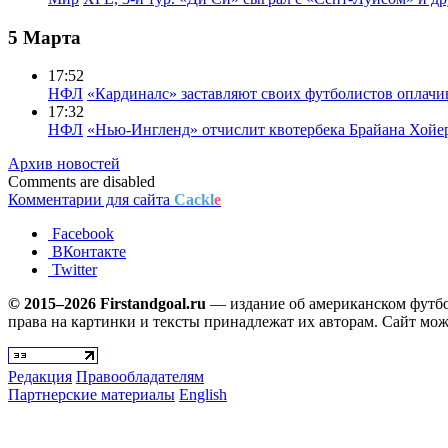
5 Марта
17:52
НФЛ
«Кардиналс» заставляют своих футболистов оплачи
17:32
НФЛ
«Нью-Ингленд» отчислит квотербека Брайана Хойе
Архив новостей
Comments are disabled
Комментарии для сайта
Cackl
e
Facebook
ВКонтакте
Twitter
© 2015–2026 Firstandgoal.ru
— издание об американском футбол
права на картинки и тексты принадлежат их авторам. Сайт мож
Редакция
Правообладателям
Партнерские материалы
English