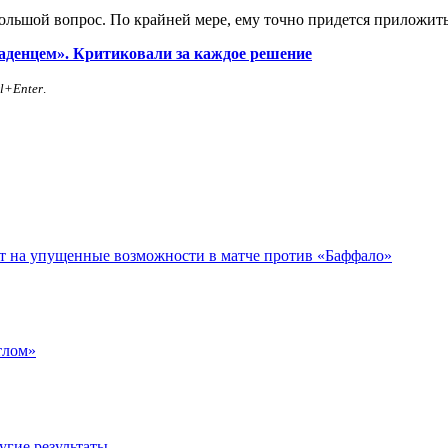
ольшой вопрос. По крайней мере, ему точно придется приложить
ладенцем». Критиковали за каждое решение
rl+Enter
.
ет на упущенные возможности в матче против «Баффало»
тлом»
угие результаты