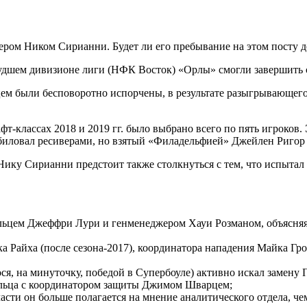
ром Ником Сирианни. Будет ли его пребывание на этом посту до
удшем дивизионе лиги (НФК Восток) «Орлы» смогли завершить се
ем были бесповоротно испорчены, в результате разыгрывающего 
фт-классах 2018 и 2019 гг. было выбрано всего по пять игроков.
биловал ресиверами, но взятый «Филадельфией» Джейлен Ригор за
Нику Сирианни предстоит также столкнуться с тем, что испытал
ельцем Джеффри Лури и генменеджером Хауи Розманом, объясняя
 Райха (после сезона-2017), координатора нападения Майка Гро 
я, на минуточку, победой в Супербоуле) активно искал замену П
ельца с координатором защиты Джимом Шварцем;
асти он больше полагается на мнение аналитического отдела, чем