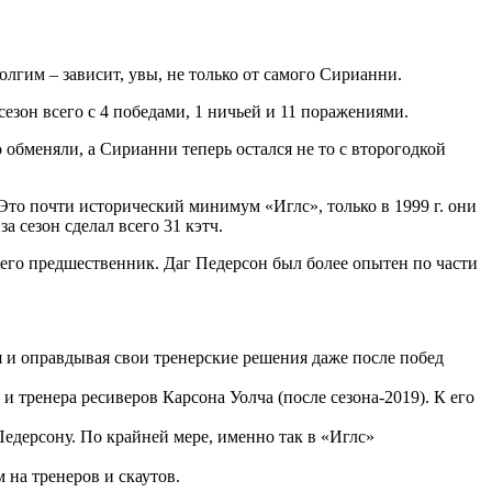
лгим – зависит, увы, не только от самого Сирианни.
зон всего с 4 победами, 1 ничьей и 11 поражениями.
обменяли, а Сирианни теперь остался не то с второгодкой
 Это почти исторический минимум «Иглс», только в 1999 г. они
 сезон сделал всего 31 кэтч.
 его предшественник. Даг Педерсон был более опытен по части
 и оправдывая свои тренерские решения даже после побед
и тренера ресиверов Карсона Уолча (после сезона-2019). К его
едерсону. По крайней мере, именно так в «Иглс»
 на тренеров и скаутов.