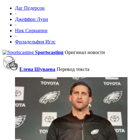
Даг Педерсон
·
Джеффри Лури
·
Ник Сирианни
·
Филадельфия Иглс
Sportscasting
Оригинал новости
Елена Шуваева
Перевод текста