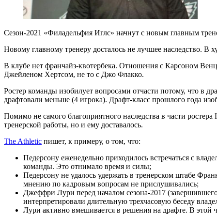
Сезон-2021 «Филадельфия Иглс» начнут с новым главным трене
Новому главному тренеру досталось не лучшее наследство. В х
В клубе нет франчайз-квотербека. Отношения с Карсоном Венц
Джейленом Хертсом, не то с Джо Флакко.
Ростер команды изобилует вопросами отчасти потому, что в дра
драфтовали меньше (4 игрока). Драфт-класс прошлого года изо
Помимо не самого благоприятного наследства в части ростера 
тренерской работы, но и ему доставалось.
The Athletic
пишет, к примеру, о том, что:
Педерсону еженедельно приходилось встречаться с влад
команды. Это отнимало время и силы;
Педерсону не удалось удержать в тренерском штабе Франка
мнению по кадровым вопросам не прислушивались;
Джеффри Лури перед началом сезона-2017 (завершившегос
интерпретировали длительную трехчасовую беседу влад
Лури активно вмешивается в решения на драфте. В этой ч