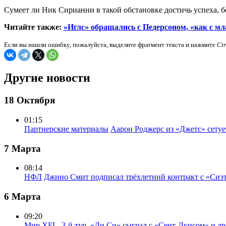
Сумеет ли Ник Сирианни в такой обстановке достичь успеха, б
Читайте также:
«Иглс» обращались с Педерсоном, «как с м
Если вы нашли ошибку, пожалуйста, выделите фрагмент текста и нажмите
Ct
Другие новости
18 Октября
01:15
Партнерские материалы
Аарон Роджерс из «Джетс» сету
7 Марта
08:14
НФЛ
Джино Смит подписал трёхлетний контракт с «Сиэ
6 Марта
09:20
Мир
XFL, 3-й тур. «Ди Си» сыграл с «Сент-Луисом» и др