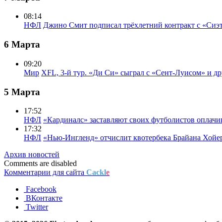
08:14
НФЛ
Джино Смит подписал трёхлетний контракт с «Сиэ
6 Марта
09:20
Мир
XFL, 3-й тур. «Ди Си» сыграл с «Сент-Луисом» и др
5 Марта
17:52
НФЛ
«Кардиналс» заставляют своих футболистов оплачи
17:32
НФЛ
«Нью-Ингленд» отчислит квотербека Брайана Хойе
Архив новостей
Comments are disabled
Комментарии для сайта
Cackl
e
Facebook
ВКонтакте
Twitter