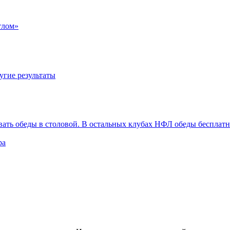
тлом»
угие результаты
вать обеды в столовой. В остальных клубах НФЛ обеды бесплат
ра