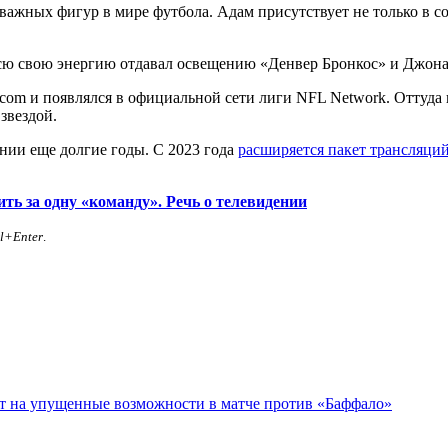
 важных фигур в мире футбола. Адам присутствует не только в соц
всю свою энергию отдавал освещению «Денвер Бронкос» и Джона Эл
com и появлялся в официальной сети лиги NFL Network. Оттуда 
звездой.
ении еще долгие годы. С 2023 года
расширяется пакет трансляц
ть за одну «команду». Речь о телевидении
rl+Enter
.
ет на упущенные возможности в матче против «Баффало»