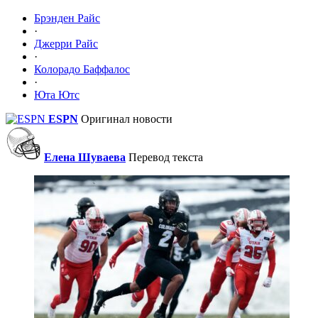
Брэнден Райс
·
Джерри Райс
·
Колорадо Баффалос
·
Юта Ютс
ESPN
Оригинал новости
Елена Шуваева
Перевод текста