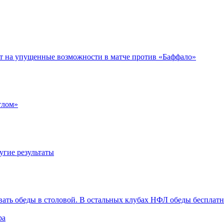
ет на упущенные возможности в матче против «Баффало»
тлом»
угие результаты
вать обеды в столовой. В остальных клубах НФЛ обеды бесплат
ра