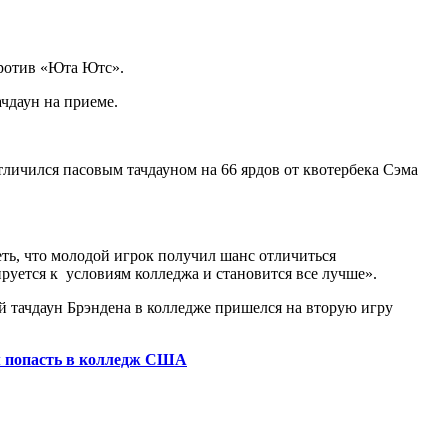
против «Юта Ютс».
ачдаун на приеме.
тличился пасовым тачдауном на 66 ярдов от квотербека Сэма
еть, что молодой игрок получил шанс отличиться
ируется к условиям колледжа и становится все лучше».
й тачдаун Брэндена в колледже пришелся на вторую игру
м попасть в колледж США