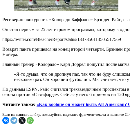
Ресивер-первокурсник «Колорадо Баффалос» Брэнден Райс, сын
Он стал первым за 25 лет игроком программы, которому в одном 
https://twitter.com/BleacherReport/status/1337856113505517569
Возврат панта пришелся на конец второй четверти, Брэнден пр
Нойера.
Главный тренер «Колорадо» Карл Доррел пошутил после матча
«Я-то думал, что он дропнул пас, так что не буду слишк
несколько раз. Он хороший футболист. Мы считаем, что у
По данным ESPN, Райс считался трехзвездочным проспектом в к
сезона против «Стэнфорда». Сейчас у него 6 приемов на 120 ярдо
Читайте также:
«Как вообще он может быть All-American?
Если вы нашли ошибку, пожалуйста, выделите фрагмент текста и нажмите
Ct