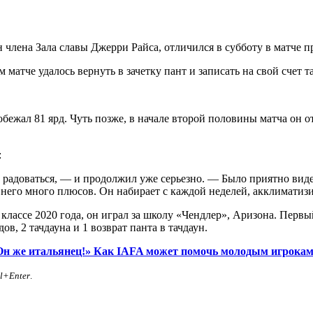
 члена Зала славы Джерри Райса, отличился в субботу в матче 
матче удалось вернуть в зачетку пант и записать на свой счет т
обежал 81 ярд. Чуть позже, в начале второй половины матча он о
:
ом радоваться, — и продолжил уже серьезно. — Было приятно вид
 него много плюсов. Он набирает с каждой неделей, акклиматиз
лассе 2020 года, он играл за школу «Чендлер», Аризона. Первы
в, 2 тачдауна и 1 возврат панта в тачдаун.
 Он же итальянец!» Как IAFA может помочь молодым игрока
rl+Enter
.