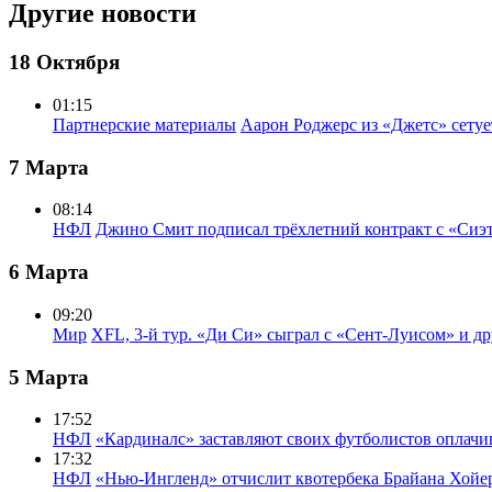
Другие новости
18 Октября
01:15
Партнерские материалы
Аарон Роджерс из «Джетс» сету
7 Марта
08:14
НФЛ
Джино Смит подписал трёхлетний контракт с «Сиэ
6 Марта
09:20
Мир
XFL, 3-й тур. «Ди Си» сыграл с «Сент-Луисом» и др
5 Марта
17:52
НФЛ
«Кардиналс» заставляют своих футболистов оплачи
17:32
НФЛ
«Нью-Ингленд» отчислит квотербека Брайана Хойе