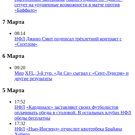
сетует на упущенные возможности в матче против
«Баффало»
7 Марта
08:14
НФЛ
Джино Смит подписал трёхлетний контракт с
«Сиэтлом»
6 Марта
09:20
Мир
XFL, 3-й тур. «Ди Си» сыграл с «Сент-Луисом» и
другие результаты
5 Марта
17:52
НФЛ
«Кардиналс» заставляют своих футболистов
оплачивать обеды в столовой. В остальных клубах НФЛ
обеды бесплатны
17:32
НФЛ
«Нью-Ингленд» отчислит квотербека Брайана
Хойера