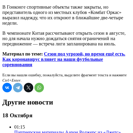
В Гонконге спортивные объекты также закрыты, но
представитель одного из местных клубов «Комбат Оркас»
выразил надежду, что их откроют в ближайшие две-четыре
недели.
В чемпионате Китая рассчитывают открыть сезон в августе,
но для начала нужно дождаться снятия ограничений на
передвижение — встреча лиги запланирована на июль.
Материал по теме:
Сезон под угрозой, но время ещё есть.
Как коронавирус влияет на наши футбольные
соревнования
Если вы нашли ошибку, пожалуйста, выделите фрагмент текста и нажмите
Ctrl+Enter
.
Другие новости
18 Октября
01:15
Партнерские материалы
Аарон Роджерс из «Джетс»