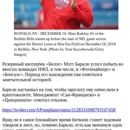
BUFFALO, NY - DECEMBER 16: Matt Barkley #5 of the
Buffalo Bills warms up before the start of NFL game action
against the Detroit Lions at New Era Field on December 16, 2018
in Buffalo, New York. (Photo by Tom Szczerbowski/Getty
Images)
Резервный квотербек «Биллс» Мэтт Баркли успел побыть во
многих командах НФЛ, в том числе, в «Фотинайнерс» и
«Бенгалс». Период его нахождения там отметился
замечательной историей.
Баркли настаивал на том, чтобы зарплату ему начисляли в
криптовалюте. Менеджмент «Сан-Франциско» и
«Цинциннати» ответил отказом.
https://twitter.com/APompliano/status/1128331098793107458
Вряд ли в самое ближайшее время биткоин станет ходовым
товаром в лиге, но, помимо Баркли, есть как минимум один