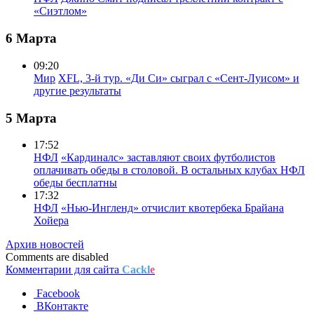
«Сиэтлом»
6 Марта
09:20
Мир
XFL, 3-й тур. «Ди Си» сыграл с «Сент-Луисом» и
другие результаты
5 Марта
17:52
НФЛ
«Кардиналс» заставляют своих футболистов
оплачивать обеды в столовой. В остальных клубах НФЛ
обеды бесплатны
17:32
НФЛ
«Нью-Ингленд» отчислит квотербека Брайана
Хойера
Архив новостей
Comments are disabled
Комментарии для сайта
Cackl
e
Facebook
ВКонтакте