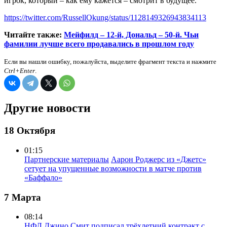
игрок, который – как ему кажется – смотрит в будущее.
https://twitter.com/RussellOkung/status/1128149326943834113
Читайте также:
Мейфилд – 12-й, Дональд – 50-й. Чьи
фамилии лучше всего продавались в прошлом году
Если вы нашли ошибку, пожалуйста, выделите фрагмент текста и нажмите
Ctrl+Enter
.
Другие новости
18 Октября
01:15
Партнерские материалы
Аарон Роджерс из «Джетс»
сетует на упущенные возможности в матче против
«Баффало»
7 Марта
08:14
НФЛ
Джино Смит подписал трёхлетний контракт с