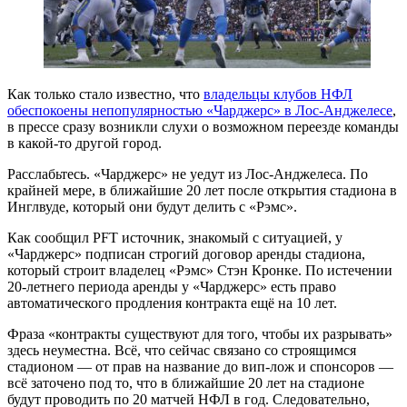
Как только стало известно, что
владельцы клубов НФЛ
обеспокоены непопулярностью «Чарджерс» в Лос-Анджелесе
,
в прессе сразу возникли слухи о возможном переезде команды
в какой-то другой город.
Расслабьтесь. «Чарджерс» не уедут из Лос-Анджелеса. По
крайней мере, в ближайшие 20 лет после открытия стадиона в
Инглвуде, который они будут делить с «Рэмс».
Как сообщил PFT источник, знакомый с ситуацией, у
«Чарджерс» подписан строгий договор аренды стадиона,
который строит владелец «Рэмс» Стэн Кронке. По истечении
20-летнего периода аренды у «Чарджерс» есть право
автоматического продления контракта ещё на 10 лет.
Фраза «контракты существуют для того, чтобы их разрывать»
здесь неуместна. Всё, что сейчас связано со строящимся
стадионом — от прав на название до вип-лож и спонсоров —
всё заточено под то, что в ближайшие 20 лет на стадионе
будут проводить по 20 матчей НФЛ в год. Следовательно,