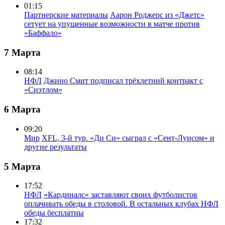
01:15
Партнерские материалы
Аарон Роджерс из «Джетс»
сетует на упущенные возможности в матче против
«Баффало»
7 Марта
08:14
НФЛ
Джино Смит подписал трёхлетний контракт с
«Сиэтлом»
6 Марта
09:20
Мир
XFL, 3-й тур. «Ди Си» сыграл с «Сент-Луисом» и
другие результаты
5 Марта
17:52
НФЛ
«Кардиналс» заставляют своих футболистов
оплачивать обеды в столовой. В остальных клубах НФЛ
обеды бесплатны
17:32