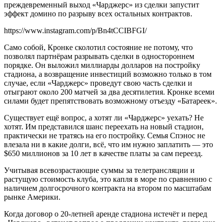
преждевременный выход «Чарджерс» из сделки запустит
эффект домино по разрыву всех остальных контрактов.
https://www.instagram.com/p/Bn4tCCIBFGI/
Само собой, Кронке сколотил состояние не потому, что
позволял партнёрам разрывать сделки в одностороннем
порядке. Он выложил миллиарды долларов на постройку
стадиона, а возвращение инвестиций возможно только в том
случае, если «Чарджерс» проведут свою часть сделки и
отыграют около 200 матчей за два десятилетия. Кронке всеми
силами будет препятствовать возможному отъезду «Батареек».
Существует ещё вопрос, а хотят ли «Чарджерс» уехать? Не
хотят. Им представился шанс переехать на новый стадион,
практически не тратясь на его постройку. Семья Спэнос не
влезала ни в какие долги, всё, что им нужно заплатить — это
$650 миллионов за 10 лет в качестве платы за сам переезд.
Учитывая всевозрастающие суммы за телетрансляции и
растущую стоимость клуба, это капля в море по сравнению с
наличием долгосрочного контракта на втором по масштабам
рынке Америки.
Когда договор о 20-летней аренде стадиона истечёт и перед