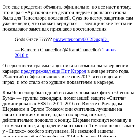
Это еще предстоит объявить официально, но все идет к тому,
что игра с «Аризоной» на десятой неделе прошлого сезона
была для Ченселлора последней. Судя по всему, защитник сам
уже не верит, что сможет вернуться — медицинские тесты не
показывают заметных признаков восстановления.
Gods Grace ??????
pic.twitter.com/60J2DugpD1
— Kameron Chancellor (@KamChancellor)
1 июля
2018 г.
О серьезности травмы защитника и возможном завершении
карьеры
предупреждал еще Пит Кэррол
в январе этого года.
29-летний сейфти появился в сезоне-2017 всего в девяти
играх, и это стало его худшим показателем в карьере.
Кэм Ченселлор был одной из самых знаковых фигур «Легиона
Бума» — группы секондари, помогавшей защите «Сиэтла»
доминировать в НФЛ в 2011–2016 гг. Вместе с Ричардом
Шерманом и Эрлом Томасом они считались лучшими на
своих позициях в лиге, однако их время, похоже,
действительно подошло к концу. Шерман покинул команду в
это межсезонье, а продление контракта с Томасом не вызывает
у «Сихокс» особого энтузиазма. Из звездной защиты,
уничтожившей в Супербоуле-2014 «Денвер» Пейтона