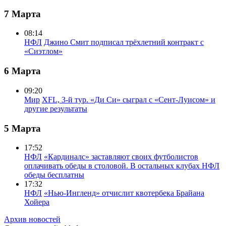
7 Марта
08:14
НФЛ
Джино Смит подписал трёхлетний контракт с
«Сиэтлом»
6 Марта
09:20
Мир
XFL, 3-й тур. «Ди Си» сыграл с «Сент-Луисом» и
другие результаты
5 Марта
17:52
НФЛ
«Кардиналс» заставляют своих футболистов
оплачивать обеды в столовой. В остальных клубах НФЛ
обеды бесплатны
17:32
НФЛ
«Нью-Ингленд» отчислит квотербека Брайана
Хойера
Архив новостей