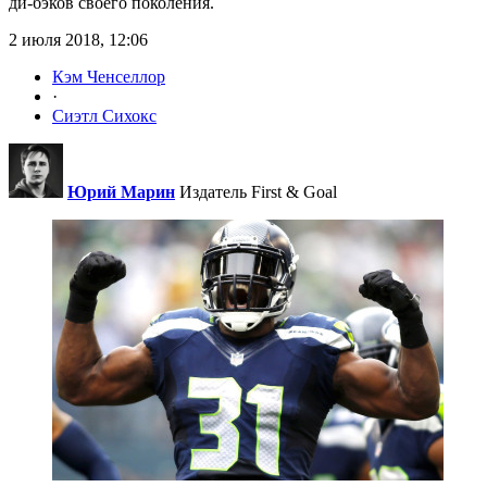
ди-бэков своего поколения.
2 июля 2018, 12:06
Кэм Ченселлор
·
Сиэтл Сихокс
Юрий Марин
Издатель First & Goal