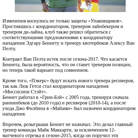
Изменения коснулись не только защиты «Упаковщиков».
Простившись с координатором, тренером лайнбекером и
тренером ди-лайна, клуб также решил обратиться с
соответствуюшими предложениями к координатору
нападения Эдгару Беннету и тренеру квотербеков Алексу Ван
Пелту.
Контракт Ван Пелта истек после сезона-2017. Что касается
Беннета, была вероятность, что он станет тренером позиции,
но теперь такой вариант под сомнением.
Кроме того, «Пэкерс» будут искать нового тренера ресиверов,
так как Люк Гетси стал координатором нападения
«Миссисипи Стэйт».
Беннет работал в «Грин-Бэй» с 2005 года, тренируя сначала
раннинбеков (до 2010 года) и ресиверов (2010-14), а после
ухода Джо Филбина в «Майами» был назначен координатором
нападения.
Впрочем, розыгрыши Беннет не назначал. Это делал главный
тренер команды Майк Маккарти, за исключением 12-
матчевого отрезка в сезоне-2015, когда он поручил эти