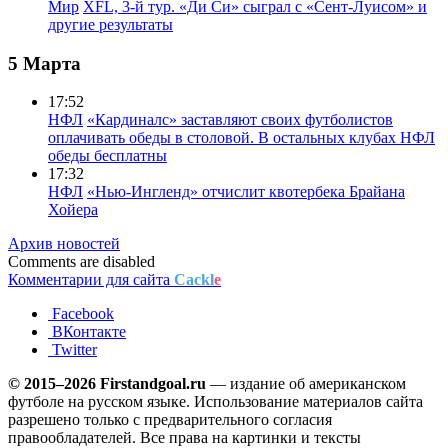
Мир
XFL, 3-й тур. «Ди Си» сыграл с «Сент-Луисом» и
другие результаты
5 Марта
17:52
НФЛ
«Кардиналс» заставляют своих футболистов
оплачивать обеды в столовой. В остальных клубах НФЛ
обеды бесплатны
17:32
НФЛ
«Нью-Ингленд» отчислит квотербека Брайана
Хойера
Архив новостей
Comments are disabled
Комментарии для сайта
Cackl
e
Facebook
ВКонтакте
Twitter
© 2015–2026 Firstandgoal.ru
— издание об американском
футболе на русском языке. Использование материалов cайта
разрешено только с предварительного согласия
правообладателей. Все права на картинки и тексты