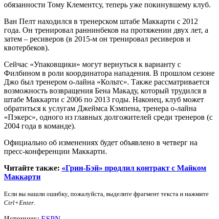
обязанности Тому Клементсу, теперь уже покинувшему клуб.
Ван Пелт находился в тренерском штабе Маккарти с 2012
года. Он тренировал раннинбеков на протяжении двух лет, а
затем – ресиверов (в 2015-м он тренировал ресиверов и
квотербеков).
Сейчас «Упаковщики» могут вернуться к варианту с
Филбином в роли координатора нападения. В прошлом сезоне
Джо был тренером о-лайна «Кольтс». Также рассматривается
возможность возвращения Бена Макаду, который трудился в
штабе Маккарти с 2006 по 2013 годы. Наконец, клуб может
обратиться к услугам Джеймса Кэмпена, тренера о-лайна
«Пэкерс», одного из главных долгожителей среди тренеров (с
2004 года в команде).
Официально об изменениях будет объявлено в четверг на
пресс-конференции Маккарти.
Читайте также:
«Грин-Бэй» продлил контракт с Майком
Маккарти
Если вы нашли ошибку, пожалуйста, выделите фрагмент текста и нажмите
Ctrl+Enter
.
Источник:
ESPN