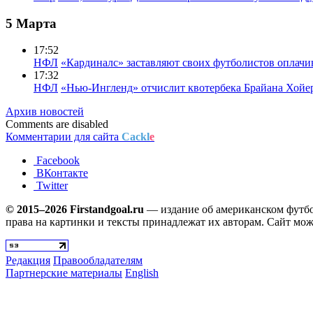
5 Марта
17:52
НФЛ
«Кардиналс» заставляют своих футболистов оплачи
17:32
НФЛ
«Нью-Ингленд» отчислит квотербека Брайана Хойе
Архив новостей
Comments are disabled
Комментарии для сайта
Cackl
e
Facebook
ВКонтакте
Twitter
© 2015–2026 Firstandgoal.ru
— издание об американском футбол
права на картинки и тексты принадлежат их авторам. Сайт мож
Редакция
Правообладателям
Партнерские материалы
English