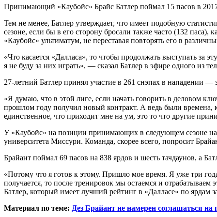
Принимающий «Каубойс» Брайс Батлер поймал 15 пасов в 2017 
Тем не менее, Батлер утверждает, что имеет подобную статисти
сезоне, если бы в его сторону бросали также часто (132 паса),
«Каубойс» ультиматум, не переставая повторять его в различн
«Что касается «Далласа», то чтобы продолжать выступать за эт
я не буду за них играть», — сказал Батлер в эфире одного из те
27-летний Батлер принял участие в 261 снэпах в нападении — 
«Я думаю, что в этой лиге, если начать говорить в деловом клю
прошлом году получил новый контракт. А ведь были времена, к
единственное, что приходит мне на ум, это то что другие при
У «Каубойс» на позиции принимающих в следующем сезоне на
университета Миссури. Команда, скорее всего, попросит Брайан
Брайант поймал 69 пасов на 838 ярдов и шесть тачдаунов, а Бат
«Потому что я готов к этому. Пришло мое время. Я уже три год
получается, то после тренировок мы остаемся и отрабатываем э
Батлер, который имеет лучший рейтинг в «Далласе» по ярдам за
Материал по теме:
Дез Брайант не намерен соглашаться на