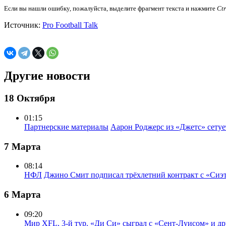
Если вы нашли ошибку, пожалуйста, выделите фрагмент текста и нажмите
Ct
Источник:
Pro Football Talk
Другие новости
18 Октября
01:15
Партнерские материалы
Аарон Роджерс из «Джетс» сету
7 Марта
08:14
НФЛ
Джино Смит подписал трёхлетний контракт с «Сиэ
6 Марта
09:20
Мир
XFL, 3-й тур. «Ди Си» сыграл с «Сент-Луисом» и др