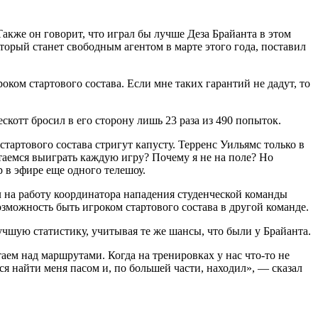
Также он говорит, что играл бы лучше Деза Брайанта в этом
который станет свободным агентом в марте этого года, поставил
оком стартового состава. Если мне таких гарантий не дадут, то
котт бросил в его сторону лишь 23 раза из 490 попыток.
стартового состава стригут капусту. Терренс Уильямс только в
ытаемся выиграть каждую игру? Почему я не на поле? Но
 в эфире еще одного телешоу.
на работу координатора нападения студенческой команды
озможность быть игроком стартового состава в другой команде.
лучшую статистику, учитывая те же шансы, что были у Брайанта.
аем над маршрутами. Когда на тренировках у нас что-то не
ся найти меня пасом и, по большей части, находил», — сказал