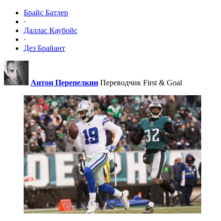
Брайс Батлер
·
Даллас Каубойс
·
Дез Брайант
Антон Перепелкин
Переводчик First & Goal