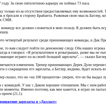
году. За свою пятилетнюю карьеру он поймал 73 паса.
ку только из-за отсутствия предоставляемых ему возможностей. 
 как в бросали в сторону Брайанта. Развивая свою мысль Батлер, 
ых СМИ.
у команду все должно сложиться в мою пользу. Я должен быть игр
лешоу.
это четвертый результат среди принимающих команды, и Дак Прес
че, то вам следует пойти по денежному следу. Оба наших игрока 
огда я говорил: «Я результативен в розыгрышах, разве мы не п
нимающие играют из-за своей большой зарплаты”, — сказал Батлер
мечаются изменения. Тренер принимающих Дерек Дули перешел 
та о сокращении его зарплаты, а Батлер, видимо, будет искать в
лер сказал, что он «на 100 процентов» уверен, что он бы выдал 
а с командой. У нас с Даком хорошие отношения. Мы с ним работ
ти моменты. Именно поэтому, как мне кажется, в играх он пытал
 прием (21,1).
 понижение зарплаты в «Далласе»