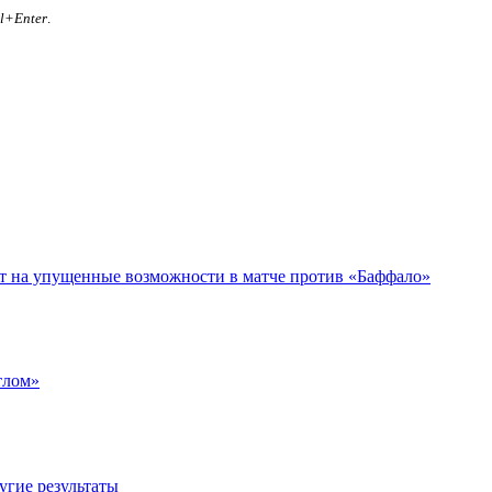
rl+Enter
.
ет на упущенные возможности в матче против «Баффало»
тлом»
угие результаты