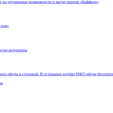
ет на упущенные возможности в матче против «Баффало»
тлом»
угие результаты
вать обеды в столовой. В остальных клубах НФЛ обеды бесплат
ра