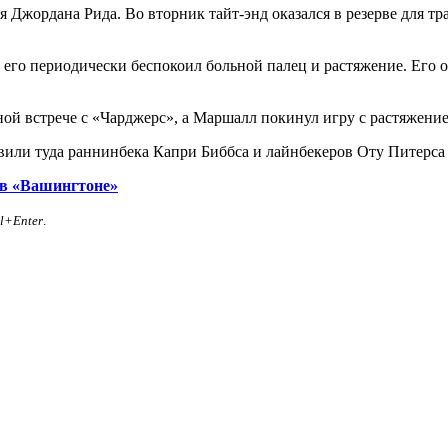
ья Джордана Рида. Во вторник тайт-энд оказался в резерве для
ак его периодически беспокоил больной палец и растяжение. Его
сной встрече с «Чарджерс», а Маршалл покинул игру с растяжени
явили туда раннинбека Капри Биббса и лайнбекеров Оту Питерса
 в «Вашингтоне»
rl+Enter
.