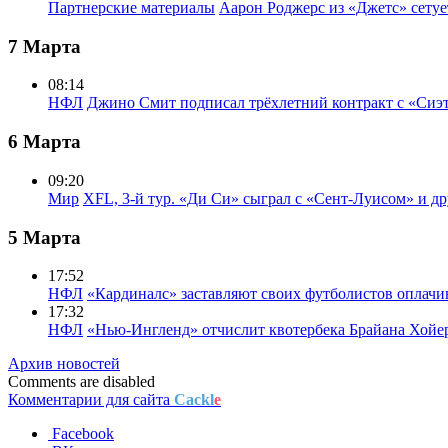
Партнерские материалы
Аарон Роджерс из «Джетс» сету
7 Марта
08:14
НФЛ
Джино Смит подписал трёхлетний контракт с «Сиэ
6 Марта
09:20
Мир
XFL, 3-й тур. «Ди Си» сыграл с «Сент-Луисом» и др
5 Марта
17:52
НФЛ
«Кардиналс» заставляют своих футболистов оплачи
17:32
НФЛ
«Нью-Ингленд» отчислит квотербека Брайана Хойе
Архив новостей
Comments are disabled
Комментарии для сайта
Cackl
e
Facebook