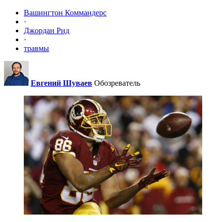
Вашингтон Коммандерс
·
Джордан Рид
·
травмы
Евгений Шуваев
Обозреватель