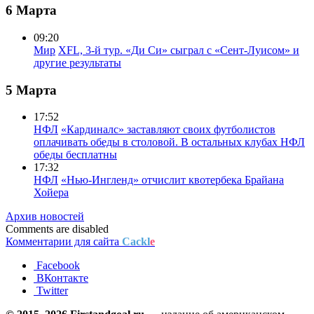
6 Марта
09:20
Мир
XFL, 3-й тур. «Ди Си» сыграл с «Сент-Луисом» и
другие результаты
5 Марта
17:52
НФЛ
«Кардиналс» заставляют своих футболистов
оплачивать обеды в столовой. В остальных клубах НФЛ
обеды бесплатны
17:32
НФЛ
«Нью-Ингленд» отчислит квотербека Брайана
Хойера
Архив новостей
Comments are disabled
Комментарии для сайта
Cackl
e
Facebook
ВКонтакте
Twitter