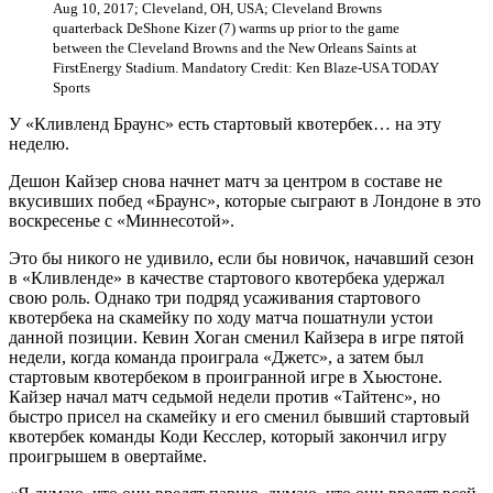
Aug 10, 2017; Cleveland, OH, USA; Cleveland Browns
quarterback DeShone Kizer (7) warms up prior to the game
between the Cleveland Browns and the New Orleans Saints at
FirstEnergy Stadium. Mandatory Credit: Ken Blaze-USA TODAY
Sports
У «Кливленд Браунс» есть стартовый квотербек… на эту
неделю.
Дешон Кайзер снова начнет матч за центром в составе не
вкусивших побед «Браунс», которые сыграют в Лондоне в это
воскресенье с «Миннесотой».
Это бы никого не удивило, если бы новичок, начавший сезон
в «Кливленде» в качестве стартового квотербека удержал
свою роль. Однако три подряд усаживания стартового
квотербека на скамейку по ходу матча пошатнули устои
данной позиции. Кевин Хоган сменил Кайзера в игре пятой
недели, когда команда проиграла «Джетс», а затем был
стартовым квотербеком в проигранной игре в Хьюстоне.
Кайзер начал матч седьмой недели против «Тайтенс», но
быстро присел на скамейку и его сменил бывший стартовый
квотербек команды Коди Кесслер, который закончил игру
проигрышем в овертайме.