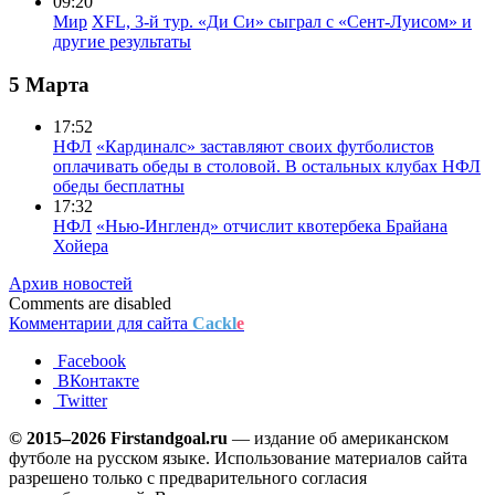
09:20
Мир
XFL, 3-й тур. «Ди Си» сыграл с «Сент-Луисом» и
другие результаты
5 Марта
17:52
НФЛ
«Кардиналс» заставляют своих футболистов
оплачивать обеды в столовой. В остальных клубах НФЛ
обеды бесплатны
17:32
НФЛ
«Нью-Ингленд» отчислит квотербека Брайана
Хойера
Архив новостей
Comments are disabled
Комментарии для сайта
Cackl
e
Facebook
ВКонтакте
Twitter
© 2015–2026 Firstandgoal.ru
— издание об американском
футболе на русском языке. Использование материалов cайта
разрешено только с предварительного согласия