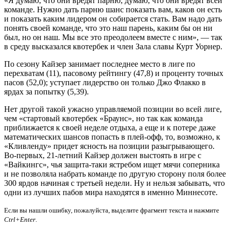
«Я думаю, что они вредят парню, думаю, что они вредят всей
команде. Нужно дать парню шанс показать вам, каков он есть
и показать каким лидером он собирается стать. Вам надо дать
понять своей команде, что это наш парень, каким бы он ни
был, но он наш. Мы все это преодолеем вместе с ним», — так
в среду высказался квотербек и член Зала славы Курт Уорнер.
По сезону Кайзер занимает последнее место в лиге по
перехватам (11), пасовому рейтингу (47,8) и проценту точных
пасов (52,0); уступает лидерство он только Джо Флакко в
ярдах за попытку (5,39).
Нет другой такой ужасно управляемой позиции во всей лиге,
чем «стартовый квотербек «Браунс», но так как команда
приближается к своей неделе отдыха, а еще и к потере даже
математических шансов попасть в плей-офф, то, возможно, к
«Кливленду» придет ясность на позиции разыгрывающего.
Во-первых, 21-летний Кайзер должен выстоять в игре с
«Вайкингс», чья защита-таки ястребом ищет мячи соперника
и не позволяла набрать команде по другую сторону поля более
300 ярдов начиная с третьей недели. Ну и нельзя забывать, что
одни из лучших пабов мира находятся в именно Миннесоте.
Если вы нашли ошибку, пожалуйста, выделите фрагмент текста и нажмите
Ctrl+Enter
.