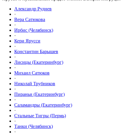
Александр Руднев
·
Вера Сатюкова
·
Ирбис (Челябинск)
·
Кери Ярусси
·
Константин Барышев
·
Лисицы (Екатеринбург)
·
Михаил Сатюков
·
Николай Трубников
·
Пираньи (Екатеринбург)
·
Саламандры (Екатеринбург)
·
Стальные Тигры (Пермь)
·
Танки (Челябинск)
·