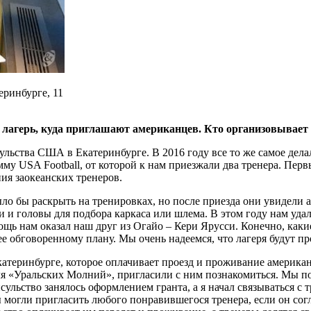
ринбурге, 11
 лагерь, куда приглашают американцев. Кто организовывает 
ульства США в Екатеринбурге. В 2016 году все то же самое дел
мму USA Football, от которой к нам приезжали два тренера. Пер
ния заокеанских тренеров.
ло бы раскрыть на тренировках, но после приезда они увидели 
 и головы для подбора каркаса или шлема. В этом году нам удалос
ь нам оказал наш друг из Огайо – Кери Ярусси. Конечно, какие
нее обговоренному плану. Мы очень надеемся, что лагеря будут п
атеринбурге, которое оплачивает проезд и проживание американ
теля «Уральских Молний», пригласили с ним познакомиться. Мы 
сульство занялось оформлением гранта, а я начал связываться с
 могли пригласить любого понравившегося тренера, если он согл