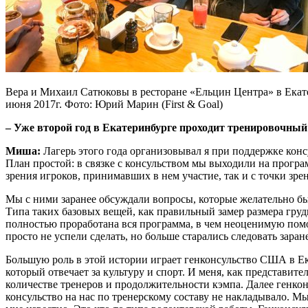
Вера и Михаил Сатюковы в ресторане «Ельцин Центра» в Екате
июня 2017г. Фото: Юрий Марин (First & Goal)
– Уже второй год в Екатеринбурге проходит тренировочный
Миша:
Лагерь этого года организовывал я при поддержке конс
План простой: в связке с консульством мы выходили на програ
зрения игроков, принимавших в нем участие, так и с точки зре
Мы с ними заранее обсуждали вопросы, которые желательно бы
Типа таких базовых вещей, как правильный замер размера груди
полностью проработана вся программа, в чем неоценимую помощ
просто не успели сделать, но больше старались следовать зара
Большую роль в этой истории играет генконсульство США в Ек
который отвечает за культуру и спорт. И меня, как представи
количестве тренеров и продолжительности кэмпа. Далее генкон
консульство на нас по тренерскому составу не накладывало. Мы