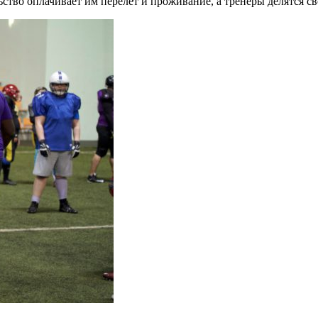
ьство оплачивает им перелет и проживание, а тренеры делятся с