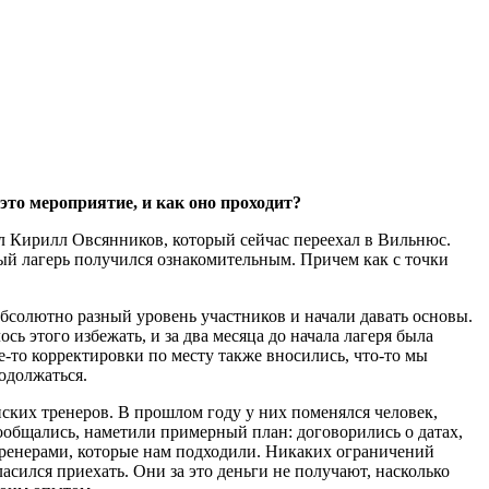
это мероприятие, и как оно проходит?
ал Кирилл Овсянников, который сейчас переехал в Вильнюс.
вый лагерь получился ознакомительным. Причем как с точки
абсолютно разный уровень участников и начали давать основы.
ь этого избежать, и за два месяца до начала лагеря была
-то корректировки по месту также вносились, что-то мы
родолжаться.
ских тренеров. В прошлом году у них поменялся человек,
пообщались, наметили примерный план: договорились о датах,
 тренерами, которые нам подходили. Никаких ограничений
асился приехать. Они за это деньги не получают, насколько