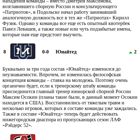
нападения команды – вместо Дмитрия Максимова,
возглавившего сборную России и консультирующего
«Патриотов», в Подольске начал работу занимавший
аналогичную должность все в тех же «Патриотах» Кирилл
Фузик. Однако у команды все еще есть опытный квотербек
Павел Левашев, а также новые или чуть подзабытые имена,
которые нам еще предстоит выучить.
8
0-0
Юнайтед
2
Буквально за три года состав «Юнайтед» изменился до
неузнаваемости. Впрочем, не изменилась философская
концепция команды – ставка на молодежь. Поэтому очень
органично будет, если к тренерскому штабу команды
присоединится главный тренер юниорской сборной России
Максим Осокин (планы такие были, в данный момент Осокин
находится в США). Восстановились от тяжелым травм и
несколько игроков, которых в составе команды уже заждались.
Также в составе «Юнайтед» теперь будет действовать
нижегородская диаспора из пропускающих сезон ЛАФ
«Рэйдерс 52».