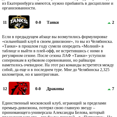
из Екатеринбурга имеются, нужно прибавить в дисциплине и
организованности.
11
0-0
Танки
2
Если в предыдущем абзаце вы возмутились формулировке
«сильнейший клуб в своем дивизионе», то вы из Челябинска.
«Танки» в прошлом году сумели опередить «Молний» в
таблице и выйти в плей-офф, не встретившись с ними в
регулярном сезоне. После сезона ЛАФ «Танки» уступили
соперникам в кубковом соревновании, но райвалри
наметилось очевидное. На этот раз команды встретятся между
собой, да еще и в последнем туре. Мне до Челябинска 2,325
километров, но я заинтригован.
12
0-0
Драконы
7
Единственный московский клуб, играющий за пределами
премьер-дивизиона, потерял свою главную звезду –
принимающего-универсала Александра Белова, который