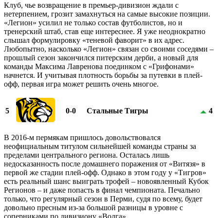
Клуб, чье возвращение в премьер-дивизион ждали с
нетерпением, грозит замахнуться на самые высокие позиции.
«Легион» усилил не только состав футболистов, но и
тренерский штаб, став еще интереснее. Я уже неоднократно
слышал формулировку «теневой фаворит» в их адрес.
Любопытно, насколько «Легион» связан со своими соседями –
прошлый сезон закончился питерским дерби, а новый для
команды Максима Лавренова поединком с «Грифонами»
начнется. И учитывая плотность борьбы за путевки в плей-
офф, первая игра может решить очень многое.
5
0-0
Стальные Тигры
4
В 2016-м пермякам пришлось довольствовался
неофициальным титулом сильнейшей команды страны за
пределами центрального региона. Осталась лишь
недосказанность после домашнего поражения от «Витязя» в
первой же стадии плей-офф. Однако в этом году у «Тигров»
есть реальный шанс выиграть трофей – новоявленный Кубок
Регионов – и даже попасть в финал чемпионата. Печально
только, что регулярный сезон в Перми, судя по всему, будет
довольно пресным из-за большой разницы в уровне с
соперниками по дивизиону «Волга».