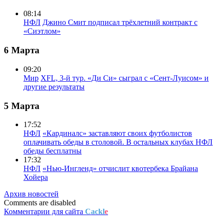
08:14
НФЛ
Джино Смит подписал трёхлетний контракт с
«Сиэтлом»
6 Марта
09:20
Мир
XFL, 3-й тур. «Ди Си» сыграл с «Сент-Луисом» и
другие результаты
5 Марта
17:52
НФЛ
«Кардиналс» заставляют своих футболистов
оплачивать обеды в столовой. В остальных клубах НФЛ
обеды бесплатны
17:32
НФЛ
«Нью-Ингленд» отчислит квотербека Брайана
Хойера
Архив новостей
Comments are disabled
Комментарии для сайта
Cackl
e