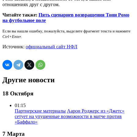
отношениях друг с другом.
Читайте также:
Пять сценариев возвращения Тони Ромо
на футбольное поле
Если вы нашли ошибку, пожалуйста, выделите фрагмент текста и нажмите
Ctrl+Enter
.
Источник:
официальный сайт НФЛ
Другие новости
18 Октября
01:15
Партнерские материалы
Аарон Роджерс из «Джетс»
сетует на упущенные возможности в матче против
«Баффало»
7 Марта