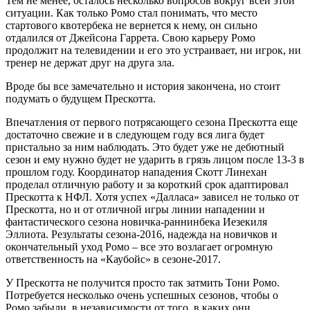
Тем не менее, осталось несколько вопросов вокруг всей этой
ситуации. Как только Ромо стал понимать, что место
стартового квотербека не вернется к нему, он сильно
отдалился от Джейсона Гаррета. Свою карьеру Ромо
продолжит на телевидении и его это устраивает, ни игрок, ни
тренер не держат друг на друга зла.
Вроде бы все замечательно и история закончена, но стоит
подумать о будущем Прескотта.
Впечатления от первого потрясающего сезона Прескотта еще
достаточно свежие и в следующем году вся лига будет
пристально за ним наблюдать. Это будет уже не дебютный
сезон и ему нужно будет не ударить в грязь лицом после 13-3 в
прошлом году. Координатор нападения Скотт Линехан
проделал отличную работу и за короткий срок адаптировал
Прескотта к НФЛ. Хотя успех «Далласа» зависел не только от
Прескотта, но и от отличной игры линии нападении и
фантастического сезона новичка-раннинбека Иезекиля
Эллиота. Результаты сезона-2016, надежда на новичков и
окончательный уход Ромо – все это возлагает огромную
ответственность на «Каубойс» в сезоне-2017.
У Прескотта не получится просто так затмить Тони Ромо.
Потребуется несколько очень успешных сезонов, чтобы о
Ромо забыли, в независимости от того, в каких они