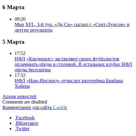
6 Марта
09:20
Мир
XFL, 3-й тур. «Ди Си» сыграл с «Сент-Луисом» и
другие результаты
5 Марта
17:52
НФЛ
«Кардиналс» заставляют своих футболистов
оплачивать обеды в столовой. В остальных клубах НФЛ
обеды бесплатны
17:32
НФЛ
«Нью-Ингленд» отчислит квотербека Брайана
Хойера
Архив новостей
Comments are disabled
Комментарии для сайта
Cackl
e
Facebook
ВКонтакте
Twitter