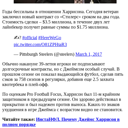
Годы бессильны в отношении Харрисона. Сегодня ветеран
заключил новый контракт со «Стилерс» сроком на два года.
Стоимость сделки – $3.5 миллиона, в течение двух лет
лайнбекер получит равные суммы по $1.75 миллиона.
✍️?
#official
#HereWeGo
pic.twitter.com/O81ZPHtaR3
— Pittsburgh Steelers (@steelers)
March 1, 2017
Обычно накануне 39-летия игроки не подписывают
долгосрочные контракты, но с Джеймсом особый случай. В
прошлом сезоне он показал выдающийся футбол, сделав пять
сэков за 758 снэпов в регулярки, добавив еще 2.5 захвата
квотербека в плей-офф.
По оценкам Pro Football Focus, Харрисон был 11-м крайним
защитником в предыдущем сезоне. Он здорово действовал в
прикрытии и был надежен против выноса. Каких-то знаков
ухудшения в игре Джеймса с возрастом видно не становится.
Читайте также:
ИнстаНФЛ. Почему Джеймс Харрисон в
полном порядке