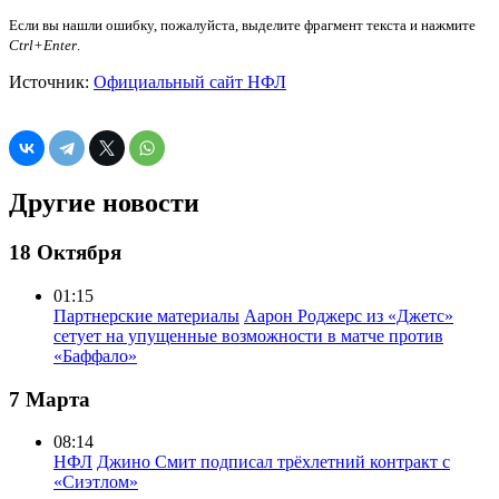
Если вы нашли ошибку, пожалуйста, выделите фрагмент текста и нажмите
Ctrl+Enter
.
Источник:
Официальный сайт НФЛ
Другие новости
18 Октября
01:15
Партнерские материалы
Аарон Роджерс из «Джетс»
сетует на упущенные возможности в матче против
«Баффало»
7 Марта
08:14
НФЛ
Джино Смит подписал трёхлетний контракт с
«Сиэтлом»