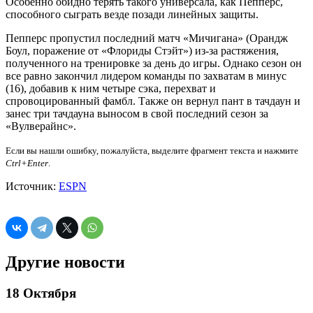
Особенно обидно терять такого универсала, как Пепперс,
способного сыграть везде позади линейных защиты.
Пепперс пропустил последний матч «Мичигана» (Орандж
Боул, поражение от «Флориды Стэйт») из-за растяжения,
полученного на тренировке за день до игры. Однако сезон он
все равно закончил лидером команды по захватам в минус
(16), добавив к ним четыре сэка, перехват и
спровоцированный фамбл. Также он вернул пант в тачдаун и
занес три тачдауна выносом в свой последний сезон за
«Вулверайнс».
Если вы нашли ошибку, пожалуйста, выделите фрагмент текста и нажмите
Ctrl+Enter
.
Источник:
ESPN
Другие новости
18 Октября