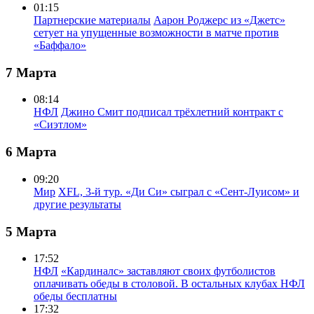
01:15
Партнерские материалы
Аарон Роджерс из «Джетс»
сетует на упущенные возможности в матче против
«Баффало»
7 Марта
08:14
НФЛ
Джино Смит подписал трёхлетний контракт с
«Сиэтлом»
6 Марта
09:20
Мир
XFL, 3-й тур. «Ди Си» сыграл с «Сент-Луисом» и
другие результаты
5 Марта
17:52
НФЛ
«Кардиналс» заставляют своих футболистов
оплачивать обеды в столовой. В остальных клубах НФЛ
обеды бесплатны
17:32