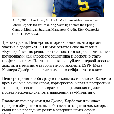
Apr 1, 2016; Ann Arbor, MI, USA; Michigan Wolverines saftey
Jabrill Peppers (5) smiles during warm ups before the Spring
Game at Michigan Stadium. Mandatory Credit: Rick Osentoski-
USA TODAY Sports
Третьекурсник Пепперс во вторник объявил, что примет
участие в драфте-2017. Он мог остаться еще на сезон в
«Вулверайнс», но решил воспользоваться возросшими на него
котировками как классного защитника и досрочно стать
профессионалом. Почти наверняка он уйдет в первой десятке
драфта, а в рейтинге авторитетного эксперта ESPN Мела
Кайпера Джабриль числится лучшим сейфти этого класса.
Пепперс проявил себя сразу в нескольких ипостасях. Какое-то
время он был лайнбекером, корнербеком, играл в построении
«никель», выходил на возвратах в спецкомандах и даже
провел несколько снэпов в нападении за «Мичиган».
Главному тренеру команды Джиму Харбо так или иначе
придется обходиться дальше без десяти защитников, которые
были не на последних ролях в завершившемся сезоне.