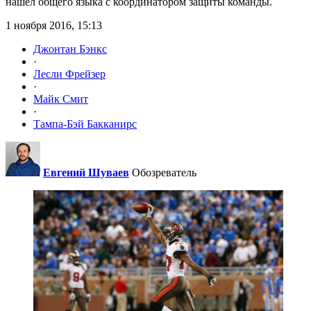
нашел общего языка с координатором защиты команды.
1 ноября 2016, 15:13
Джонтан Бэнкс
·
Лесли Фрейзер
·
Майк Смит
·
Тампа-Бэй Бакканирс
Евгений Шуваев
Обозреватель