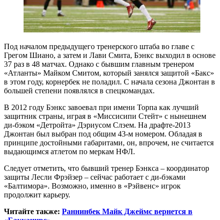
Под началом предыдущего тренерского штаба во главе с
Грегом Шиано, а затем и Лави Смита, Бэнкс выходил в основе
37 раз в 48 матчах. Однако с бывшим главным тренером
«Атланты» Майком Смитом, который занялся защитой «Бакс»
в этом году, корнербек не поладил. С начала сезона Джонтан в
большей степени появлялся в спецкомандах.
В 2012 году Бэнкс завоевал при имени Торпа как лучший
защитник страны, играя в «Миссисипи Стейт» с нынешнем
ди-бэком «Детройта» Дэриусом Слэем. На драфте-2013
Джонтан был выбран под общим 43-м номером. Обладая в
принципе достойными габаритами, он, впрочем, не считается
выдающимся атлетом по меркам НФЛ.
Следует отметить, что бывший тренер Бэнкса – координатор
защиты Лесли Фрэйзер – сейчас работает с ди-бэками
«Балтимора». Возможно, именно в «Рэйвенс» игрок
продолжит карьеру.
Читайте также:
Раннинбек Майк Джеймс вернется в