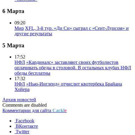
6 Марта
09:20
Мир
XFL, 3-й тур. «Ди Си» сыграл с «Сент-Луисом» и
другие результаты
5 Марта
17:52
НФЛ
«Кардиналс» заставляют своих футболистов
оплачивать обеды в столовой. В остальных клубах НФЛ
обеды бесплатны
17:32
НФЛ
«Нью-Ингленд» отчислит квотербека Брайана
Хойера
Архив новостей
Comments are disabled
Комментарии для сайта
Cackl
e
Facebook
ВКонтакте
Twitter