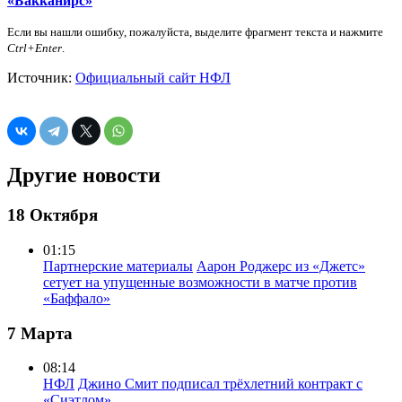
«Бакканирс»
Если вы нашли ошибку, пожалуйста, выделите фрагмент текста и нажмите
Ctrl+Enter
.
Источник:
Официальный сайт НФЛ
Другие новости
18 Октября
01:15
Партнерские материалы
Аарон Роджерс из «Джетс»
сетует на упущенные возможности в матче против
«Баффало»
7 Марта
08:14
НФЛ
Джино Смит подписал трёхлетний контракт с
«Сиэтлом»